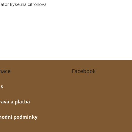
zátor kyselina citronová
mace
Facebook
ás
ava a platba
hodní podmínky