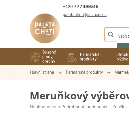
Přejít
777499515
na
obsah
paletachuti@seznam.cz
Hl
Sušené
Farmářské
Dětsk
plody,
produkty
výživa
ořechy
Farmářské produkty
Marmel
Meruňkový výběrov
Průměrné
Neohodnoceno
Podrobnosti hodnocení
Značka:
hodnocení
produktu
je