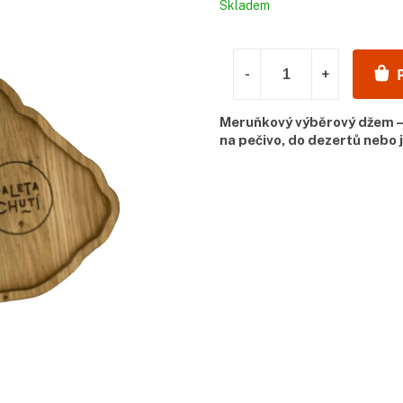
Měrná
Skladem
cena:
Meruňkový výběrový džem – 
na pečivo, do dezertů nebo j