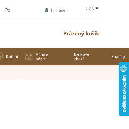
CZK
Podmínky ochrany osobních údajů
Přihlášení
Nákupní
Prázdný košík
košík
Vůně a
Dárkové
Koření
Značky
péče
zboží