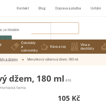
Kontakt
Blog
Doprava a platba
Uvítání
edat
Čokolády
á
Vína a
a
Káva a čaj
destiláty
cukrovinky
ády a džemy
Meruňkový výběrový džem, 180 ml
ý džem, 180 ml
416
Horňácká farma
105 Kč