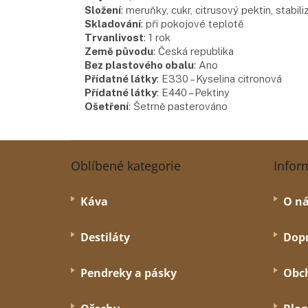
Složení
:
meruňky, cukr, citrusový pektin, stabili
Skladování
:
při pokojové teplotě
Trvanlivost
:
1 rok
Země původu
:
Česká republika
Bez plastového obalu
:
Ano
Přídatné látky
:
E330 – Kyselina citronová
Přídatné látky
:
E440 – Pektiny
Ošetření
:
Šetrně pasterováno
Z
á
Oblíbené kategorie
Infor
p
a
Káva
O n
t
í
Destiláty
Dopr
Pendreky a pásky
Obc