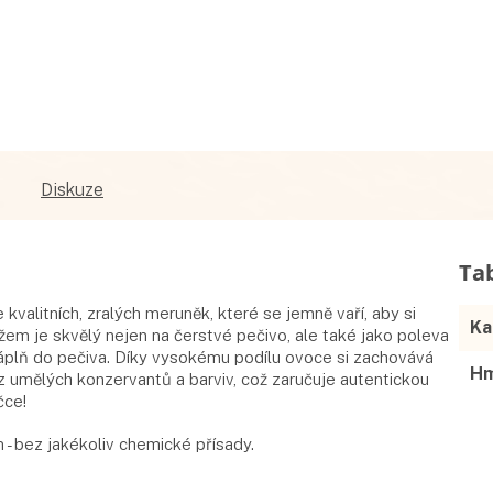
Diskuze
alitních, zralých meruněk, které se jemně vaří, aby si
Ka
žem je skvělý nejen na čerstvé pečivo, ale také jako poleva
náplň do pečiva. Díky vysokému podílu ovoce si zachovává
Hm
z umělých konzervantů a barviv, což zaručuje autentickou
čce!
- bez jakékoliv chemické přísady.