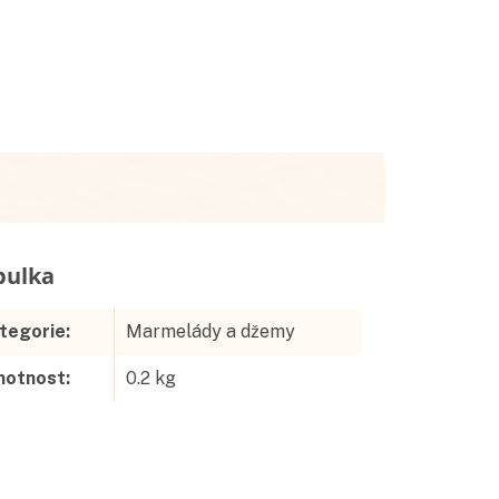
Doplňkové parametry
tegorie
:
Marmelády a džemy
otnost
:
0.2 kg