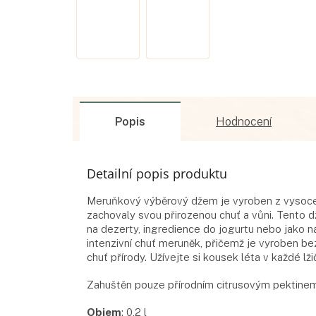
Popis
Hodnocení
Detailní popis produktu
Meruňkový výběrový džem je vyroben z vysoce kv
zachovaly svou přirozenou chuť a vůni. Tento d
na dezerty, ingredience do jogurtu nebo jako 
intenzivní chuť meruněk, přičemž je vyroben be
chuť přírody. Užívejte si kousek léta v každé lži
Zahuštěn pouze přírodním citrusovým pektinem 
Objem
:
0,2
l