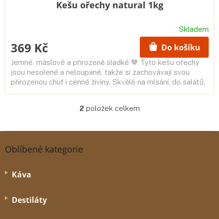
Kešu ořechy natural 1kg
Skladem
369 Kč
Do košíku
Jemné, máslové a přirozeně sladké 🤎 Tyto kešu ořechy
jsou nesolené a neloupané, takže si zachovávají svou
přirozenou chuť i cenné živiny. Skvělé na mlsání, do salátů,
dezertů i...
2
položek celkem
O
v
l
Z
á
á
Oblíbené kategorie
d
p
a
a
c
Káva
í
t
p
í
r
Destiláty
v
k