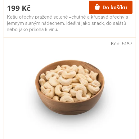
hodnocení
199 Kč
Do košíku
produktu
je
Kešu ořechy pražené solené – chutné a křupavé ořechy s
5,0
jemným slaným nádechem. Ideální jako snack, do salátů
z
nebo jako příloha k vínu.
5
hvězdiček.
Kód:
5187