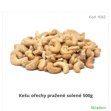
V
Kód:
1682
ý
p
i
s
p
r
o
d
u
k
t
ů
Kešu ořechy pražené solené 500g
Skladem
Průměrné