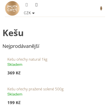
Přejít
Nákupn
na
košík
obsah
CZK
Kešu
Nejprodávanější
Kešu ořechy natural 1kg
Skladem
369 Kč
Kešu ořechy pražené solené 500g
Skladem
199 Kč