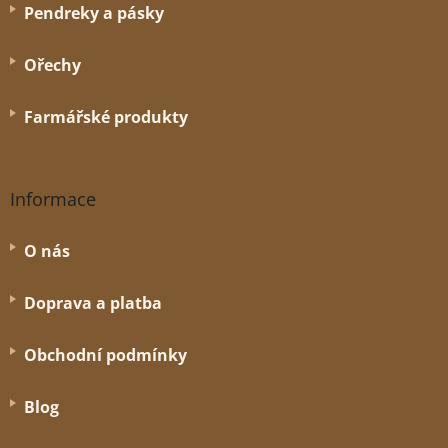
y
Pendreky a pásky
v
ý
Ořechy
p
i
s
Farmářské produkty
u
Informace
O nás
Doprava a platba
Obchodní podmínky
Blog