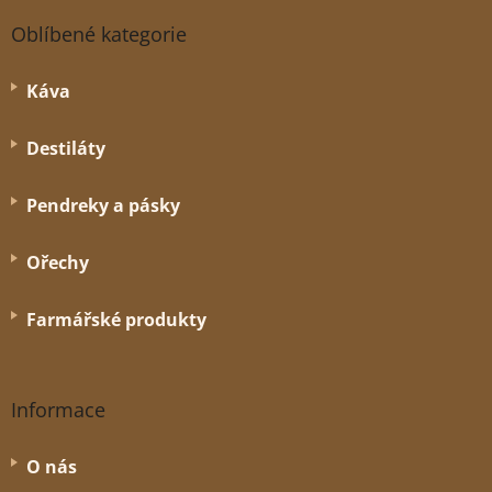
Z
ý
á
p
Oblíbené kategorie
p
i
s
a
Káva
u
t
í
Destiláty
Pendreky a pásky
Ořechy
Farmářské produkty
Informace
O nás