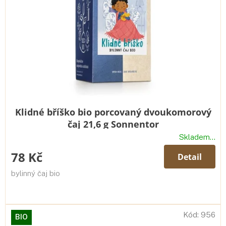
Klidné bříško bio porcovaný dvoukomorový
čaj 21,6 g Sonnentor
Skladem...
78 Kč
Detail
bylinný čaj bio
Kód:
956
BIO