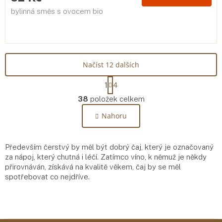
bylinná směs s ovocem bio
Načíst 12 dalších
S
1
4
t
O
r
38
položek celkem
v
á
l
n
Nahoru
á
k
o
d
v
a
á
Především čerstvý by měl být dobrý čaj, který je označovaný
c
n
za nápoj, který chutná i léčí. Zatímco víno, k němuž je někdy
í
í
přirovnáván, získává na kvalitě věkem, čaj by se měl
p
spotřebovat co nejdříve.
r
v
k
y
v