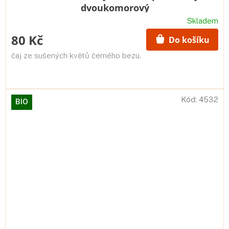
dvoukomorový
Skladem
80 Kč
Do košíku
čaj ze sušených květů černého bezu.
Kód:
4532
BIO