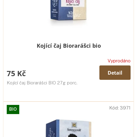
Kojící čaj Biorarášci bio
Vyprodáno
75 Kč
Detail
Kojící čaj Biorarášci BIO 27g porc.
Kód:
3971
BIO