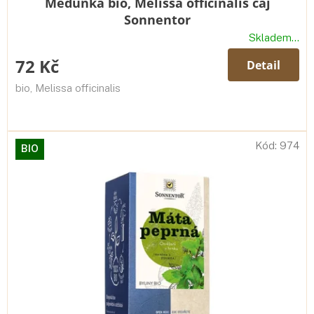
Meduňka bio, Melissa officinalis čaj
Sonnentor
Skladem...
72 Kč
Detail
bio, Melissa officinalis
Kód:
974
BIO