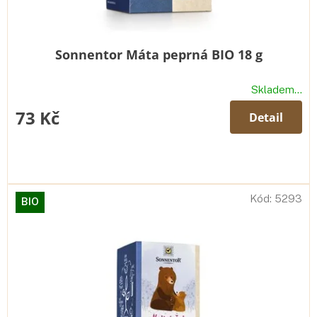
Sonnentor Máta peprná BIO 18 g
Skladem...
73 Kč
Detail
Kód:
5293
BIO