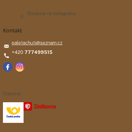
Sledovat na Instagramu
Kontakt
paletachuti
@
seznam.cz
777499515
Doprava: