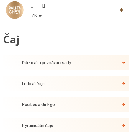
Přejít
Nákupn
na
košík
obsah
CZK
Čaj
Dárkové a poznávací sady
Ledové čaje
Rooibos a Ginkgo
Pyramidální čaje