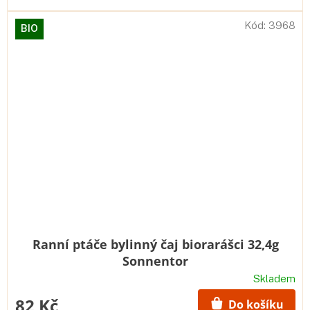
Kód:
3968
BIO
Ranní ptáče bylinný čaj biorarášci 32,4g
Sonnentor
Skladem
82 Kč
Do košíku