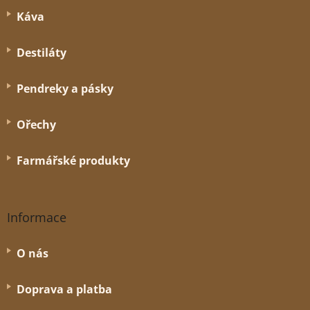
a
Káva
t
í
Destiláty
Pendreky a pásky
Ořechy
Farmářské produkty
Informace
O nás
Doprava a platba