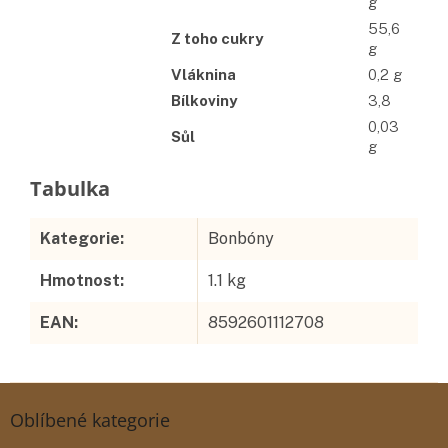
g
55,6
Z toho cukry
g
Vláknina
0,2 g
Bílkoviny
3,8
0,03
Sůl
g
Doplňkové parametry
Kategorie
:
Bonbóny
Hmotnost
:
1.1 kg
EAN
:
8592601112708
Z
á
Oblíbené kategorie
p