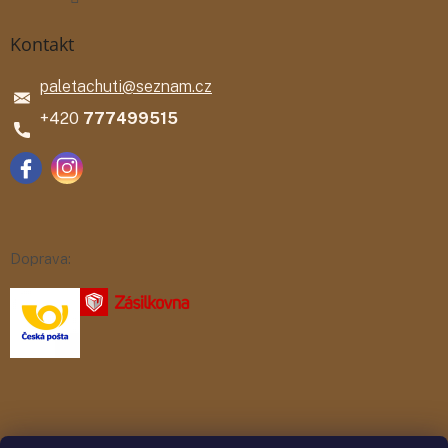
Kontakt
paletachuti
@
seznam.cz
777499515
Doprava:
Platba: