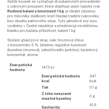
Každý kousek se vyznačuje dvoubarevným provedením
s cukrovým posypem, který doplňuje jejich typický tvar.
Rodinné balení o hmotnosti 1 kg
je ideální zásobou
pro milovníky sladkostí, kteří hledají tradiční cukrovinky
bez obsahu palmového oleje. Tyto jahodové sny jsou
vyráběny v České republice a představují osvědčenou
klasiku pro každou příležitost. balení 1 kg
Složení: glukózový sirup, cukr, hroznová šťáva
z koncentrátu 5 %, želatina, regulátor kyselosti
(kyselina citronová), zahušťovadlo (pektiny), bezinkový
koncentrát, aroma.
Energetická
1473 kJ
hodnota
Energetická hodnota
347
kcal
kcal
Tuk
0,1 g
Z toho nasycené
0 g
mastné kyseliny
81,6
Sacharidy