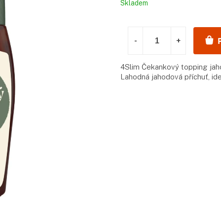
Měrná
Skladem
cena:
4Slim Čekankový topping jaho
Lahodná jahodová příchuť, ide