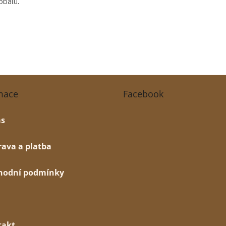
obalu.
mace
Facebook
ás
ava a platba
hodní podmínky
takt