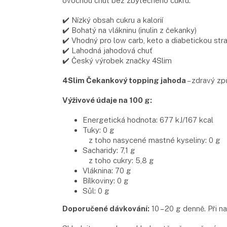
ovocnou chuť bez zbytečného cukru.
✔️ Nízký obsah cukru a kalorií
✔️ Bohatý na vlákninu (inulin z čekanky)
✔️ Vhodný pro low carb, keto a diabetickou str
✔️ Lahodná jahodová chuť
✔️ Český výrobek značky 4Slim
4Slim Čekankový topping jahoda
– zdravý způ
Výživové údaje na 100 g:
Energetická hodnota: 677 kJ/167 kcal
Tuky: 0 g
z toho nasycené mastné kyseliny: 0 g
Sacharidy: 7,1 g
z toho cukry: 5,8 g
Vláknina: 70 g
Bílkoviny: 0 g
Sůl: 0 g
Doporučené dávkování:
10 – 20 g denně. Při