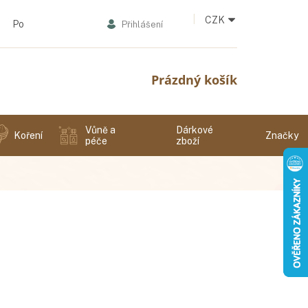
CZK
Podmínky ochrany osobních údajů
Přihlášení
Nákupní
Prázdný košík
košík
Vůně a
Dárkové
Koření
Značky
péče
zboží