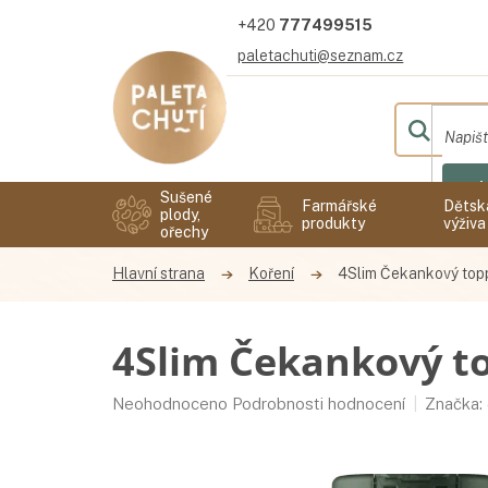
Přejít
777499515
na
obsah
paletachuti@seznam.cz
Hl
Sušené
Farmářské
Dětsk
plody,
produkty
výživa
ořechy
Koření
4Slim Čekankový top
4Slim Čekankový to
Průměrné
Neohodnoceno
Podrobnosti hodnocení
Značka:
hodnocení
produktu
je