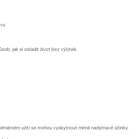
avu
sob, jak si osladit život bez výčitek.
 nadměrném užití se mohou vyskytnout mírně nadýmavé účinky.