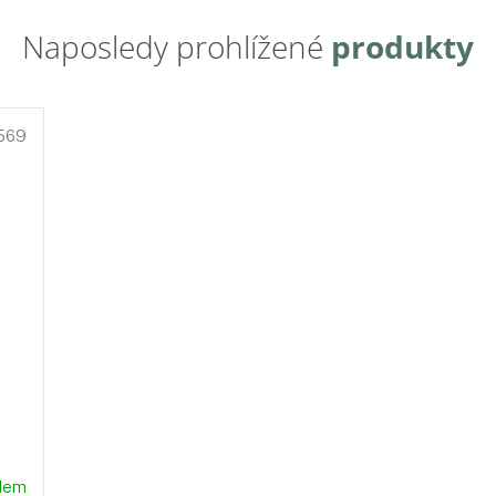
569
dem