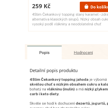
259 Kč
Do košík
4Slim Čekankový topping slaný karamel – zdr
alternativa klasických sirupů. Nízký obsah cukr
vysoký podíl vlákniny a neodolatelná chuť
karamelu se špetkou soli.
Popis
Hodnocení
Detailní popis produktu
4Slim Čekankový topping jahoda
je výborná 
skvělou chuť s nízkým obsahem cukru a kalo
bohatý na
vlákninu (inulin)
a má
nízký glykem
carb i keto diety
.
Skvěle se hodí k dochucení
dezertů, jogurtů, 