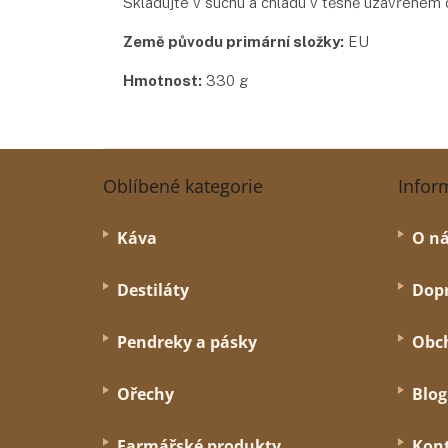
Skladujte v suchu a chladu v těsně uzavřeném 
Země původu primární složky:
EU
Hmotnost:
330 g
Z
á
Oblíbené kategorie
Infor
p
a
Káva
O n
t
í
Destiláty
Dopr
Pendreky a pásky
Obc
Ořechy
Blog
Farmářské produkty
Kon