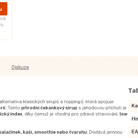
u
avá
u,
Diskuze
alternativa klasických sirupů a toppingů, která spojuje
Ka
rií
. Tento
přírodní čekankový sirup
s jahodovou příchutí je
ický index
, díky čemuž je vhodný pro zdravé stravování,
low
Hm
E
palačinek, kaší, smoothie nebo tvarohu
. Dodává jemnou