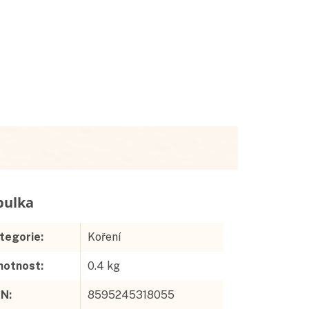
Doplňkové parametry
tegorie
:
Koření
otnost
:
0.4 kg
AN
:
8595245318055