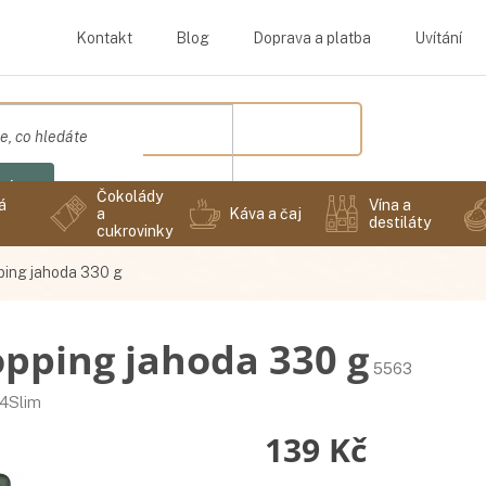
Kontakt
Blog
Doprava a platba
Uvítání
edat
Čokolády
á
Vína a
a
Káva a čaj
destiláty
cukrovinky
ping jahoda 330 g
pping jahoda 330 g
5563
4Slim
139 Kč