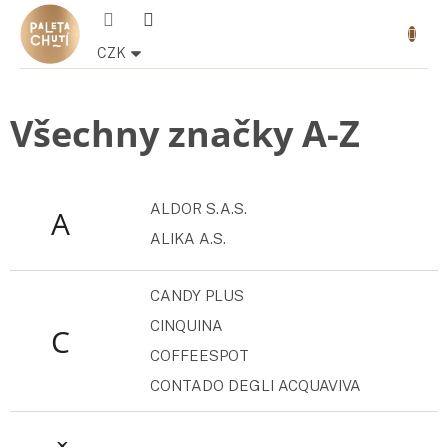
Přejít
Nákupn
na
košík
obsah
CZK
Všechny značky A-Z
ALDOR S.A.S.
A
ALIKA A.S.
CANDY PLUS
CINQUINA
C
COFFEESPOT
CONTADO DEGLI ACQUAVIVA