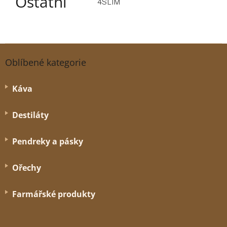
Ostatní
4SLIM
Z
á
Oblíbené kategorie
p
a
Káva
t
í
Destiláty
Pendreky a pásky
Ořechy
Farmářské produkty