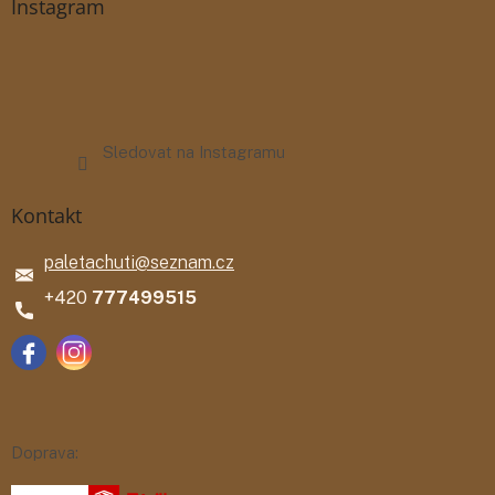
Instagram
Sledovat na Instagramu
Kontakt
paletachuti
@
seznam.cz
777499515
Doprava: