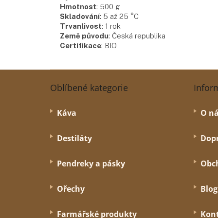
Hmotnost
:
500
g
Skladování
:
5 až 25 °C
Trvanlivost
:
1 rok
Země původu
:
Česká republika
Certifikace
:
BIO
Z
á
Oblíbené kategorie
Infor
p
a
Káva
O n
t
í
Destiláty
Dopr
Pendreky a pásky
Obc
Ořechy
Blog
Farmářské produkty
Kon