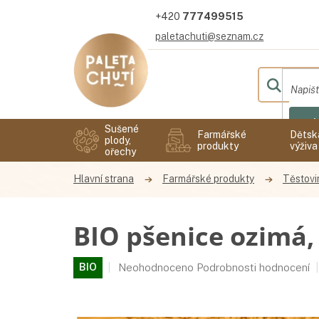
Přejít
777499515
na
obsah
paletachuti@seznam.cz
Hl
Sušené
Farmářské
Dětsk
plody,
produkty
výživa
ořechy
Farmářské produkty
Těstovin
BIO pšenice ozimá,
Průměrné
BIO
Neohodnoceno
Podrobnosti hodnocení
hodnocení
produktu
je