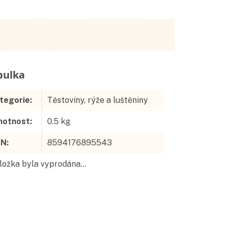
Doplňkové parametry
tegorie
:
Těstoviny, rýže a luštěniny
otnost
:
0.5 kg
AN
:
8594176895543
ložka byla vyprodána…