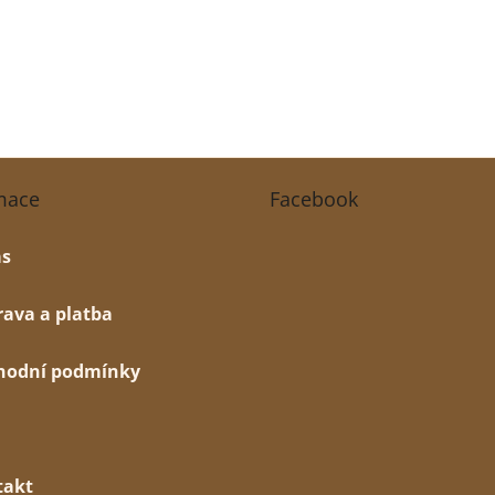
mace
Facebook
ás
ava a platba
hodní podmínky
takt