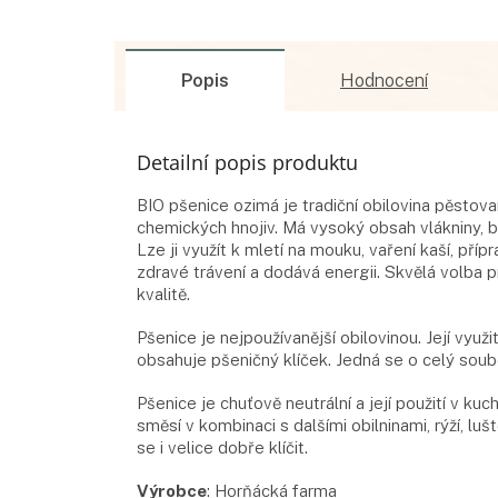
Popis
Hodnocení
Detailní popis produktu
BIO pšenice ozimá je tradiční obilovina pěstov
chemických hnojiv. Má vysoký obsah vlákniny, bíl
Lze ji využít k mletí na mouku, vaření kaší, pří
zdravé trávení a dodává energii. Skvělá volba p
kvalitě.
Pšenice je nejpoužívanější obilovinou. Její využ
obsahuje pšeničný klíček. Jedná se o celý soub
Pšenice je chuťově neutrální a její použití v ku
směsí v kombinaci s dalšími obilninami, rýží, l
se i velice dobře klíčit.
Výrobce
:
Horňácká farma