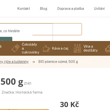
Kontakt
Blog
Doprava a platba
Uvítání
edat
Čokolády
á
Vína a
a
Káva a čaj
destiláty
cukrovinky
y, rýže a luštěniny
BIO pšenice ozimá, 500 g
 500 g
2141
Značka:
Horňácká farma
30 Kč