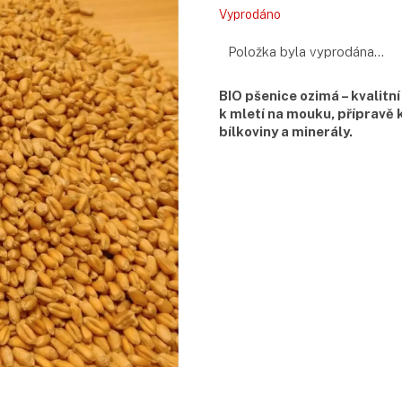
Měrná
Vyprodáno
cena:
Položka byla vyprodána…
BIO pšenice ozimá – kvalitn
k mletí na mouku, přípravě k
bílkoviny a minerály.