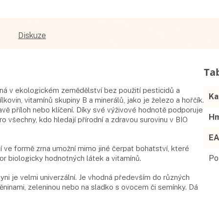
Diskuze
aná v ekologickém zemědělství bez použití pesticidů a
Ka
kovin, vitamínů skupiny B a minerálů, jako je železo a hořčík.
pravě příloh nebo klíčení. Díky své výživové hodnotě podporuje
Hm
ro všechny, kdo hledají přírodní a zdravou surovinu v BIO
E
ití ve formě zrna umožní mimo jiné čerpat bohatství, které
Po
or biologicky hodnotných látek a vitamínů.
chyni je velmi univerzální. Je vhodná především do různých
uštěninami, zeleninou nebo na sladko s ovocem či semínky. Dá