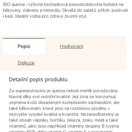
BIO quinoa – výživná bezlepková pseudoobilovina bohatá na
bílkoviny, vlákninu a minerály. Skvělá do salátů, příloh, polévek
i kaší. Ideální volba pro zdravý životní styl.
Popis
Hodnocení
Diskuze
Detailní popis produktu
Za superpotravinu je quinoa neboli merlík považována
hlavně díky své nutriční kvalitě. Její zrna se konzumují
zejména kvůli obsaženým komplexním sacharidům, ale
také bílkovinám, které jsou na rostlinnou plodinu v
nezvykle vysoké kvalitě a kvantitě. Nezanedbatelný je
také obsah vápníku, hořčíku, železa, zinku, mědi a také
vitamínů, jako jsou například vitamíny skupiny B (vyjma
vitamínu B12), dále vitamín C, vitamín E a provitamín