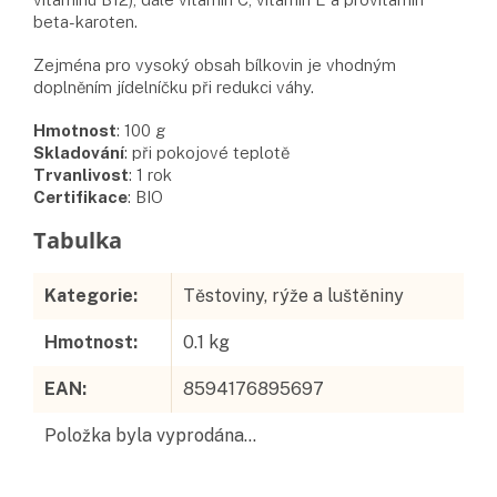
beta-karoten.
Zejména pro vysoký obsah bílkovin je vhodným
doplněním jídelníčku při redukci váhy.
Hmotnost
:
100
g
Skladování
:
při pokojové teplotě
Trvanlivost
:
1 rok
Certifikace
:
BIO
Doplňkové parametry
Kategorie
:
Těstoviny, rýže a luštěniny
Hmotnost
:
0.1 kg
EAN
:
8594176895697
Položka byla vyprodána…