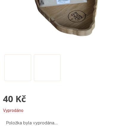
40 Kč
Měrná
Vyprodáno
cena:
Položka byla vyprodána…