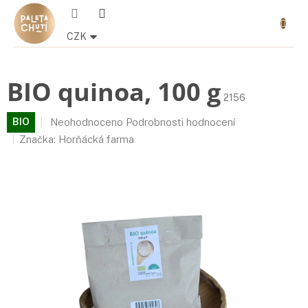
Přejít
Nákupn
na
košík
obsah
CZK
BIO quinoa, 100 g
2156
Průměrné
BIO
Neohodnoceno
Podrobnosti hodnocení
hodnocení
Značka:
Horňácká farma
produktu
je
0,0
z
5
hvězdiček.