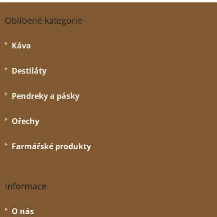
Z
á
Oblíbené kategorie
p
a
Káva
t
í
Destiláty
Pendreky a pásky
Ořechy
Farmářské produkty
Informace
O nás