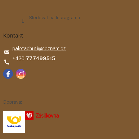
Sledovat na Instagramu
Kontakt
paletachuti
@
seznam.cz
777499515
Doprava: