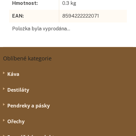
Hmotnost
:
0.3 kg
EAN
:
8594222222071
Položka byla vyprodána…
Z
á
Oblíbené kategorie
p
a
Káva
t
í
Destiláty
Pendreky a pásky
Ořechy