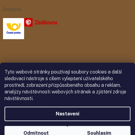
Doprava:
Platba:
Tyto webové stránky používají soubory cookies a další
sledovací nástroje s cílem vylepšení uživatelského
prostředí, zobrazení přizpůsobeného obsahu a reklam,
analýzy návštěvnosti webových stránek a zjištění zdroje
návštěvnosti.
Nastavení
Vytvořil Shoptet
Copyright 2026
Odmítnout
Paleta chutí
. Všechna práva vyhrazena.
Souhlasím