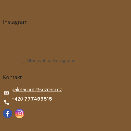
Instagram
Sledovat na Instagramu
Kontakt
paletachuti
@
seznam.cz
777499515