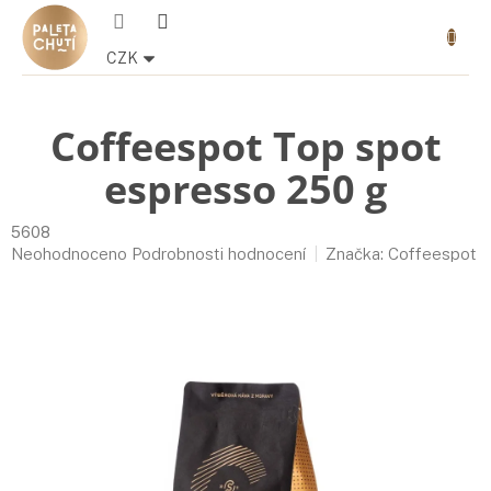
Přejít
Nákupn
na
košík
obsah
CZK
Coffeespot Top spot
espresso 250 g
5608
Průměrné
Neohodnoceno
Podrobnosti hodnocení
Značka:
Coffeespot
hodnocení
produktu
je
0,0
z
5
hvězdiček.