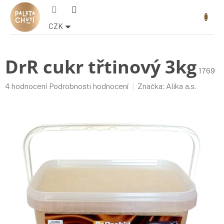
Přejít
Nákupn
na
košík
obsah
CZK
DrR cukr třtinový 3kg
1769
Průměrné
4 hodnocení
Podrobnosti hodnocení
Značka:
Alika a.s.
hodnocení
produktu
je
4,5
z
5
hvězdiček.