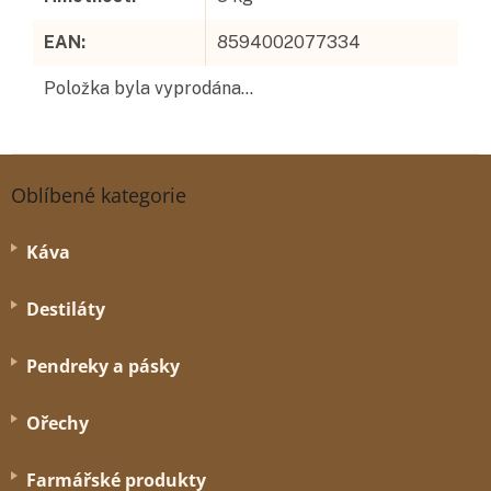
EAN
:
8594002077334
Položka byla vyprodána…
Z
á
Oblíbené kategorie
p
a
Káva
t
í
Destiláty
Pendreky a pásky
Ořechy
Farmářské produkty