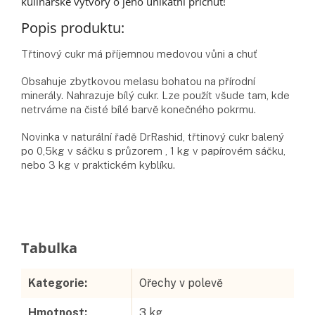
kulinářské výtvory o jeho unikátní příchuť!
Popis produktu:
Třtinový cukr má příjemnou medovou vůni a chuť
Obsahuje zbytkovou melasu bohatou na přírodní
minerály. Nahrazuje bílý cukr. Lze použít všude tam, kde
netrváme na čisté bílé barvě konečného pokrmu.
Novinka v naturální řadě DrRashid, třtinový cukr balený
po 0,5kg v sáčku s průzorem , 1 kg v papírovém sáčku,
nebo 3 kg v praktickém kyblíku.
Doplňkové parametry
Kategorie
:
Ořechy v polevě
Hmotnost
:
3 kg