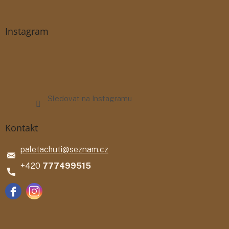
Instagram
Sledovat na Instagramu
Kontakt
paletachuti
@
seznam.cz
777499515