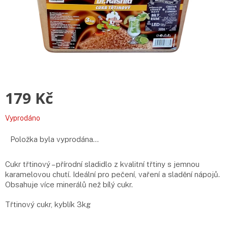
179 Kč
Měrná
Vyprodáno
cena:
Položka byla vyprodána…
Cukr třtinový – přírodní sladidlo z kvalitní třtiny s jemnou
karamelovou chutí. Ideální pro pečení, vaření a sladění nápojů.
Obsahuje více minerálů než bílý cukr.
Třtinový cukr, kyblík 3kg