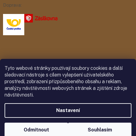
Doprava:
Platba:
Tyto webové stránky používají soubory cookies a další
sledovací nástroje s cílem vylepšení uživatelského
prostředí, zobrazení přizpůsobeného obsahu a reklam,
analýzy návštěvnosti webových stránek a zjištění zdroje
návštěvnosti.
Nastavení
Vytvořil Shoptet
Odmítnout
Souhlasím
Copyright 2026
Paleta chutí
. Všechna práva vyhrazena.