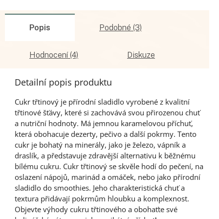
Popis
Podobné (3)
Hodnocení (4)
Diskuze
Detailní popis produktu
Cukr třtinový je přírodní sladidlo vyrobené z kvalitní
třtinové šťávy, které si zachovává svou přirozenou chuť
a nutriční hodnoty. Má jemnou karamelovou příchuť,
která obohacuje dezerty, pečivo a další pokrmy. Tento
cukr je bohatý na minerály, jako je železo, vápník a
draslík, a představuje zdravější alternativu k běžnému
bílému cukru. Cukr třtinový se skvěle hodí do pečení, na
oslazení nápojů, marinád a omáček, nebo jako přírodní
sladidlo do smoothies. Jeho charakteristická chuť a
textura přidávají pokrmům hloubku a komplexnost.
Objevte výhody cukru třtinového a obohaťte své