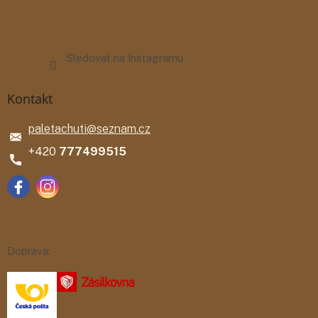
Sledovat na Instagramu
Kontakt
paletachuti
@
seznam.cz
777499515
Doprava: