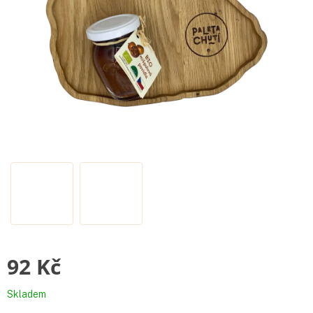
92 Kč
Měrná
Skladem
cena: