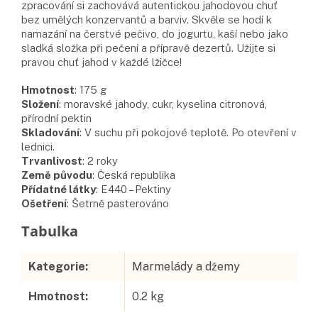
zpracování si zachovává autentickou jahodovou chuť
bez umělých konzervantů a barviv. Skvěle se hodí k
namazání na čerstvé pečivo, do jogurtu, kaší nebo jako
sladká složka při pečení a přípravě dezertů. Užijte si
pravou chuť jahod v každé lžičce!
Hmotnost
:
175
g
Složení
:
moravské jahody, cukr, kyselina citronová,
přírodní pektin
Skladování
:
V suchu při pokojové teplotě. Po otevření v
lednici.
Trvanlivost
:
2 roky
Země původu
:
Česká republika
Přídatné látky
:
E440 – Pektiny
Ošetření
:
Šetrně pasterováno
Doplňkové parametry
Kategorie
:
Marmelády a džemy
Hmotnost
:
0.2 kg