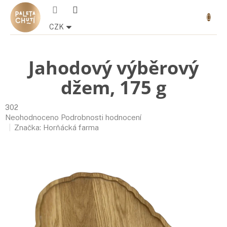
Přejít
Nákupn
na
košík
obsah
CZK
Jahodový výběrový
džem, 175 g
302
Průměrné
Neohodnoceno
Podrobnosti hodnocení
hodnocení
Značka:
Horňácká farma
produktu
je
0,0
z
5
hvězdiček.