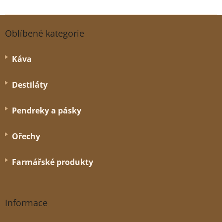
Z
á
Oblíbené kategorie
p
a
Káva
t
í
Destiláty
Pendreky a pásky
Ořechy
Farmářské produkty
Informace