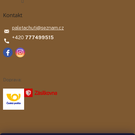
Kontakt
paletachuti
@
seznam.cz
777499515
Doprava: