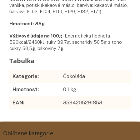
vanilka, potisk (kakaové máslo, barviva: kakaové máslo,
barviva: E102, E104, E110, E120, E132, E171)
Hmotnost: 85g
Výživové údaje na 100g
: Energetická hodnota
590kcal/2460kJ, tuky 39,7g, sacharidy 50,5g z toho
cukry 50,5g, bílkoviny 7g.
Doplňkové parametry
Kategorie
:
Čokoláda
Hmotnost
:
0.1 kg
EAN
:
8594205291858
Z
á
Oblíbené kategorie
p