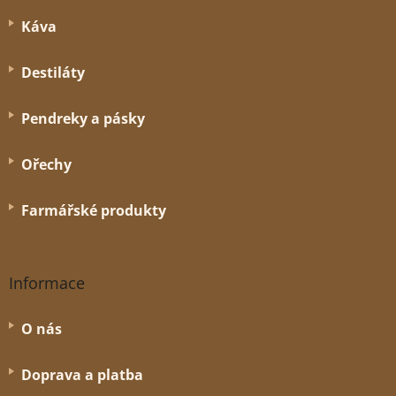
a
Káva
t
í
Destiláty
Pendreky a pásky
Ořechy
Farmářské produkty
Informace
O nás
Doprava a platba