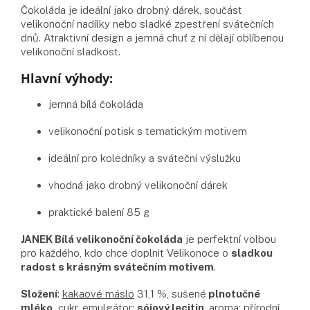
Čokoláda je ideální jako drobný dárek, součást
velikonoční nadílky nebo sladké zpestření svátečních
dnů. Atraktivní design a jemná chuť z ní dělají oblíbenou
velikonoční sladkost.
Hlavní výhody:
jemná bílá čokoláda
velikonoční potisk s tematickým motivem
ideální pro koledníky a sváteční výslužku
vhodná jako drobný velikonoční dárek
praktické balení 85 g
JANEK Bílá velikonoční čokoláda
je perfektní volbou
pro každého, kdo chce doplnit Velikonoce o
sladkou
radost s krásným svátečním motivem
.
Složení
:
kakaové máslo
31,1 %, sušené
plnotučné
mléko,
cukr, emulgátor:
sójový lecitin
, aroma: přírodní