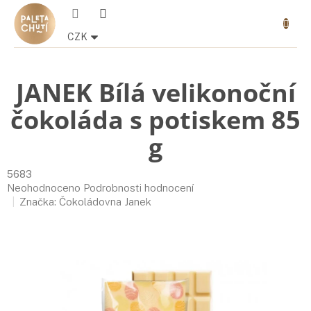
Přejít
Nákupn
na
košík
obsah
CZK
JANEK Bílá velikonoční
čokoláda s potiskem 85
g
5683
Průměrné
Neohodnoceno
Podrobnosti hodnocení
hodnocení
Značka:
Čokoládovna Janek
produktu
je
0,0
z
5
hvězdiček.