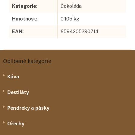
Kategorie
:
Čokoláda
Hmotnost
:
0.105 kg
EAN
:
8594205290714
Z
á
Oblíbené kategorie
p
a
Káva
t
í
Destiláty
Pendreky a pásky
Ořechy