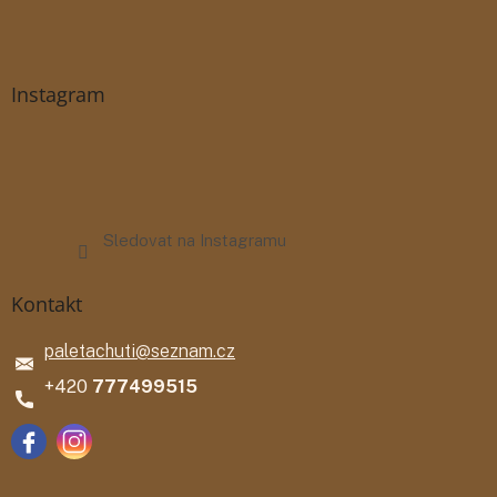
Instagram
Sledovat na Instagramu
Kontakt
paletachuti
@
seznam.cz
777499515