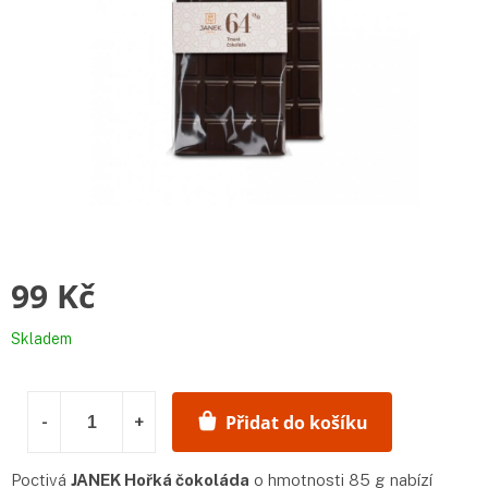
99 Kč
Měrná
Skladem
cena:
Přidat do košíku
Poctivá
JANEK Hořká čokoláda
o hmotnosti 85 g nabízí