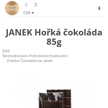
Přejít
Nákupn
na
košík
obsah
CZK
JANEK Hořká čokoláda
85g
5116
Průměrné
Neohodnoceno
Podrobnosti hodnocení
hodnocení
Značka:
Čokoládovna Janek
produktu
je
0,0
z
5
hvězdiček.