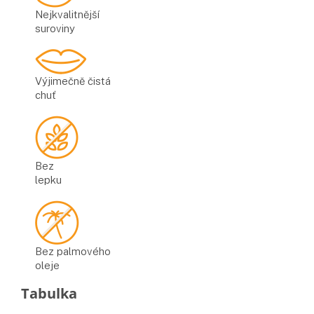
Nejkvalitnější
suroviny
Výjimečně čistá
chuť
Bez
lepku
Bez palmového
oleje
Doplňkové parametry