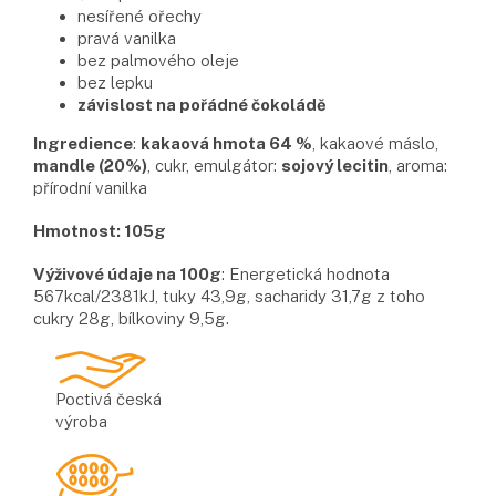
nesířené ořechy
pravá vanilka
bez palmového oleje
bez lepku
závislost na pořádné čokoládě
Ingredience
:
kakaová hmota 64 %
, kakaové máslo,
mandle (20%)
, cukr, emulgátor:
sojový lecitin
, aroma:
přírodní vanilka
Hmotnost: 105g
Výživové údaje na 100g
: Energetická hodnota
567kcal/2381kJ, tuky 43,9g, sacharidy 31,7g z toho
cukry 28g, bílkoviny 9,5g.
Poctivá česká
výroba