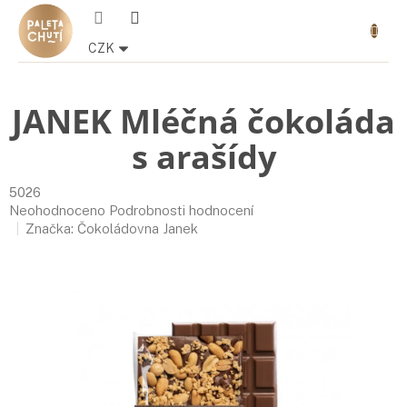
Přejít
Nákupn
na
košík
obsah
CZK
JANEK Mléčná čokoláda
s arašídy
5026
Průměrné
Neohodnoceno
Podrobnosti hodnocení
hodnocení
Značka:
Čokoládovna Janek
produktu
je
0,0
z
5
hvězdiček.