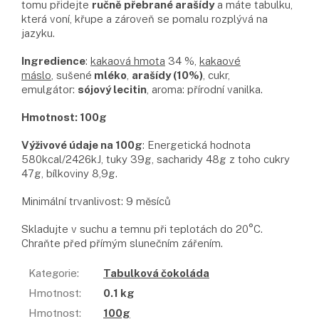
tomu přidejte
ručně přebrané arašídy
a máte tabulku,
která voní, křupe a zároveň se pomalu rozplývá na
jazyku.
Ingredience
:
kakaová hmota
34 %,
kakaové
máslo
, sušené
mléko
,
arašídy (10%)
, cukr,
emulgátor:
sójový lecitin
, aroma: přírodní vanilka.
Hmotnost: 100g
Výživové údaje na 100g
: Energetická hodnota
580kcal/2426kJ, tuky 39g, sacharidy 48g z toho cukry
47g, bílkoviny 8,9g.
Minimální trvanlivost: 9 měsíců
Skladujte v suchu a temnu při teplotách do 20°C.
Chraňte před přímým slunečním zářením.
Kategorie
:
Tabulková čokoláda
Hmotnost
:
0.1 kg
Hmotnost
:
100g