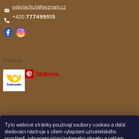
paletachuti
@
seznam.cz
777499515
Doprava:
Platba:
Tyto webové stránky používají soubory cookies a další
sledovací nástroje s cílem vylepšení uživatelského
prostředí, zobrazení přizpůsobeného obsahu a reklam,