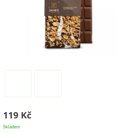
119 Kč
Měrná
Skladem
cena: