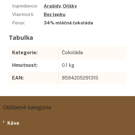
Ingredience
:
Arašídy
,
Oříšky
Vlastnosti
:
Bez lepku
Perex
:
34% mléčná čokoláda
Doplňkové parametry
Kategorie
:
Čokoláda
Hmotnost
:
0.1 kg
EAN
:
8594205291315
Z
á
Oblíbené kategorie
p
a
Káva
t
í