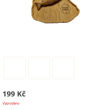
199 Kč
Měrná
Vyprodáno
cena: