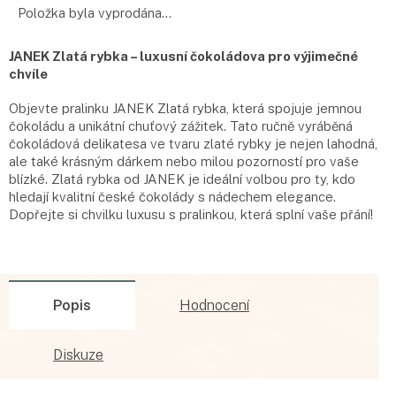
Položka byla vyprodána…
JANEK Zlatá rybka – luxusní čokoládova pro výjimečné
chvíle
Objevte pralinku JANEK Zlatá rybka, která spojuje jemnou
čokoládu a unikátní chuťový zážitek. Tato ručně vyráběná
čokoládová delikatesa ve tvaru zlaté rybky je nejen lahodná,
ale také krásným dárkem nebo milou pozorností pro vaše
blízké. Zlatá rybka od JANEK je ideální volbou pro ty, kdo
hledají kvalitní české čokolády s nádechem elegance.
Dopřejte si chvilku luxusu s pralinkou, která splní vaše přání!
Popis
Hodnocení
Diskuze