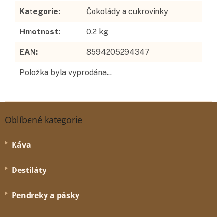
Kategorie
:
Čokolády a cukrovinky
Hmotnost
:
0.2 kg
EAN
:
8594205294347
Položka byla vyprodána…
Z
á
Oblíbené kategorie
p
a
Káva
t
í
Destiláty
Pendreky a pásky