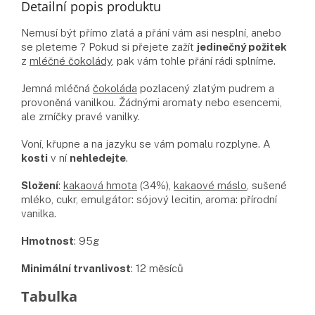
Detailní popis produktu
Nemusí být přímo zlatá a přání vám asi nesplní, anebo
se pleteme ? Pokud si přejete zažít
jedinečný požitek
z
mléčné čokolády
, pak vám tohle přání rádi splníme.
Jemná mléčná
čokoláda
pozlacený zlatým pudrem a
provoněná vanilkou. Žádnými aromaty nebo esencemi,
ale zrníčky pravé vanilky.
Voní, křupne a na jazyku se vám pomalu rozplyne. A
kosti
v ní
nehledejte
.
Složení
:
kakaová hmota
(34%),
kakaové máslo
, sušené
mléko, cukr, emulgátor: sójový lecitin, aroma: přírodní
vanilka.
Hmotnost
: 95g
Minimální trvanlivost
: 12 měsíců
Doplňkové parametry