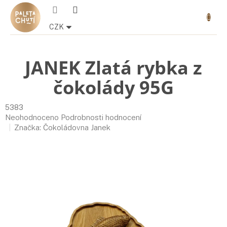
Přejít
Nákupn
na
košík
obsah
CZK
JANEK Zlatá rybka z
čokolády 95G
5383
Průměrné
Neohodnoceno
Podrobnosti hodnocení
hodnocení
Značka:
Čokoládovna Janek
produktu
je
0,0
z
5
hvězdiček.