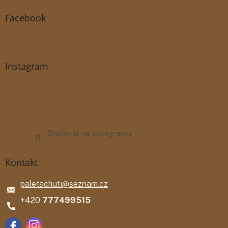
Facebook
Instagram
Sledovat na Instagramu
Kontakt
paletachuti
@
seznam.cz
777499515