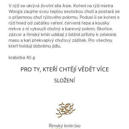
V rýži se ukrývá životní síla Asie. Koření na rýži mistra
Wonga zaujme svou teplou exotickou chutí a postará se
o příjemnou chuť rýžového pokrmu. Podusí-li se koření s
rýží hned od začátku vaření, červená řepa a kousky
mrkve z ní vykouzlí chutný a barevný pokrm. Skořice,
zázvor a římský kmín udělají z běžné přílohy k zelenině,
masu a kari překvapivý chuťový zážitek. Pro všechny,
kteří holdují dobrému jídlu.
krabička 40 g
PRO TY, KTEŘÍ CHTĚJÍ VĚDĚT VÍCE
SLOŽENÍ
Římský kmín bio