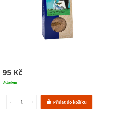
95 Kč
Měrná
Skladem
cena:
Přidat do košíku