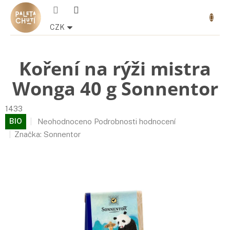
Přejít
Nákupn
na
košík
obsah
CZK
Koření na rýži mistra
Wonga 40 g Sonnentor
1433
Průměrné
BIO
Neohodnoceno
Podrobnosti hodnocení
hodnocení
Značka:
Sonnentor
produktu
je
0,0
z
5
hvězdiček.