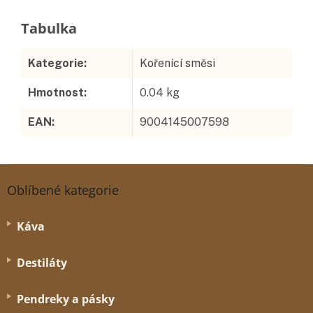
Doplňkové parametry
Kategorie
:
Kořenící směsi
Hmotnost
:
0.04 kg
EAN
:
9004145007598
Z
á
Oblíbené kategorie
p
a
Káva
t
í
Destiláty
Pendreky a pásky