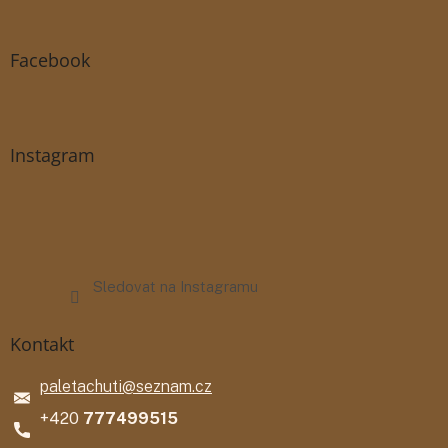
Facebook
Instagram
Sledovat na Instagramu
Kontakt
paletachuti
@
seznam.cz
777499515