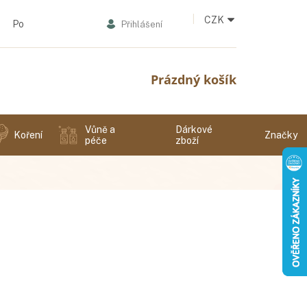
CZK
Podmínky ochrany osobních údajů
Přihlášení
Nákupní
Prázdný košík
košík
Vůně a
Dárkové
Koření
Značky
péče
zboží