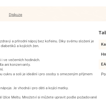
Diskuze
jí zdravý a přírodní nápoj bez kofeinu. Díky svému složení je
Ka
diabetiků a kojících žen.
Hm
i ve večerních hodinách.
E
la ani konzervanty.
í.
u cukru a soli je ideální i pro osoby s omezeným příjmem
Po
ápoje. Je vhodná i pro děti a kojící matky.
vé lžíce Meltu. Množství si můžete upravit podle požadované