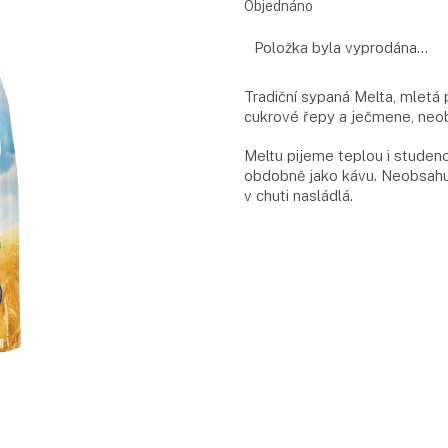
Měrná
Objednáno
cena:
Položka byla vyprodána…
Tradiční sypaná Melta, mletá
cukrové řepy a ječmene, neob
Meltu pijeme teplou i studen
obdobně jako kávu. Neobsahuj
v chuti nasládlá.