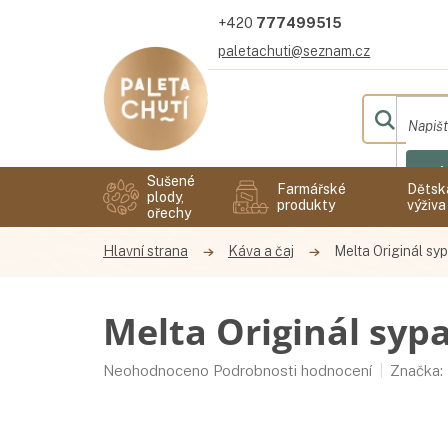
Přejít
777499515
na
obsah
paletachuti@seznam.cz
Hl
Sušené
Farmářské
Dětsk
plody,
produkty
výživa
ořechy
Káva a čaj
Melta Originál sy
Melta Originál syp
Průměrné
Neohodnoceno
Podrobnosti hodnocení
Značka:
hodnocení
produktu
je