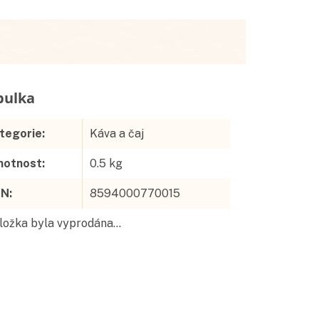
Doplňkové parametry
tegorie
:
Káva a čaj
otnost
:
0.5 kg
AN
:
8594000770015
ložka byla vyprodána…