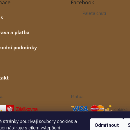
mace
Facebook
Paleta chutí
ás
ava a platba
hodní podmínky
takt
a:
Platba:
 stránky používají soubory cookies a
Odmítnout
ací nástroje s cílem vylepšení