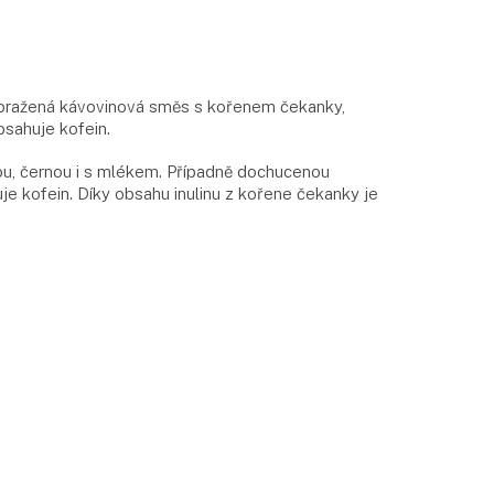
 pražená kávovinová směs s kořenem čekanky,
sahuje kofein.
ou, černou i s mlékem. Případně dochucenou
e kofein. Díky obsahu inulinu z kořene čekanky je