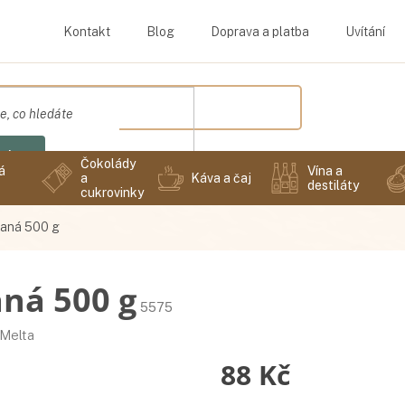
Kontakt
Blog
Doprava a platba
Uvítání
edat
Čokolády
á
Vína a
a
Káva a čaj
destiláty
cukrovinky
paná 500 g
aná 500 g
5575
Melta
88 Kč