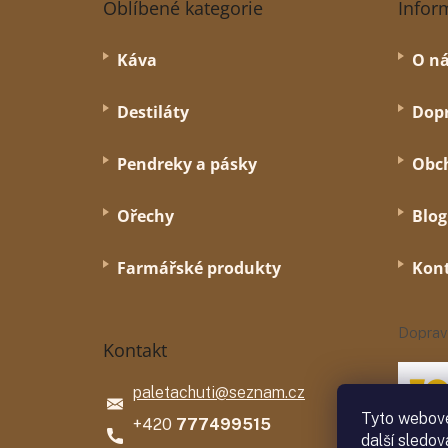
á
Oblíbené kategorie
Infor
p
a
Káva
O n
t
í
Destiláty
Dopr
Pendreky a pásky
Obc
Ořechy
Blog
Farmářské produkty
Kon
Doprav
Kontakt
paletachuti
@
seznam.cz
Tyto webové
777499515
další sledov