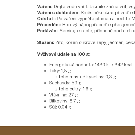
Vaření:
Dejte vodu vařit. Jakmile začne vřít, vs
Vaření s dohledem:
Směs několikrát přiveďte k
Odstátí:
Po vaření vypněte plamen a nechte Me
Přecedění:
Hotový nápoj přeceďte přes jemné s
Podávání
: Servírujte teplé, případně podle ch
Složení:
Žito, kořen cukrové řepy, ječmen, če
Výživové údaje na 100 g:
Energetická hodnota: 1430 kJ / 342 kcal
Tuky: 1,8 g
z toho mastné kyseliny: 0,3 g
Sacharidy: 59 g
z toho cukry: 1,6 g
Vláknina: 27 g
Bílkoviny: 8,7 g
Sůl: 0,04 g
Z