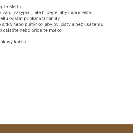
ypte Meltu.
 varu (vzkypění), ale hlídejte, aby nepřetekla.
ltu odstát přibližně 3 minuty.
ítko nebo plátýnko, aby byl čistý a bez usazenin.
uti oslaďte nebo přidejte mléko.
kankový kořen