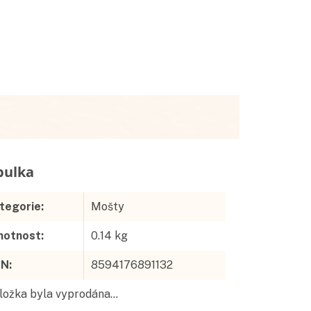
Doplňkové parametry
tegorie
:
Mošty
otnost
:
0.14 kg
AN
:
8594176891132
ložka byla vyprodána…