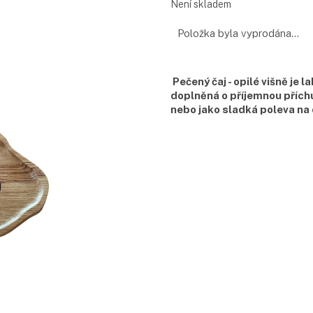
Měrná
Není skladem
cena:
Položka byla vyprodána…
Pečený čaj - opilé višně je 
doplněná o příjemnou příchu
nebo jako sladká poleva na 