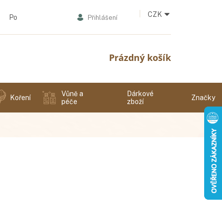
CZK
Podmínky ochrany osobních údajů
Přihlášení
Nákupní
Prázdný košík
košík
Vůně a
Dárkové
Koření
Značky
péče
zboží