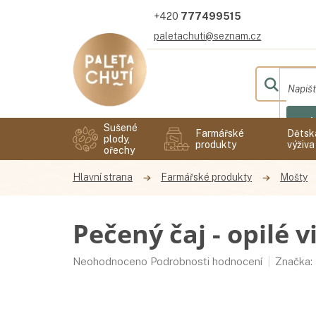
Přejít
777499515
na
obsah
paletachuti@seznam.cz
Hl
Sušené
Farmářské
Dětsk
plody,
produkty
výživa
ořechy
Farmářské produkty
Mošty
Pečený čaj - opilé v
Průměrné
Neohodnoceno
Podrobnosti hodnocení
Značka:
hodnocení
produktu
je