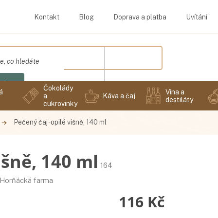
Kontakt
Blog
Doprava a platba
Uvítání
edat
Čokolády
á
Vína a
a
Káva a čaj
destiláty
cukrovinky
Pečený čaj - opilé višně, 140 ml
išně, 140 ml
164
Horňácká farma
116 Kč