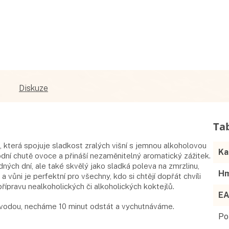
Diskuze
s, která spojuje sladkost zralých višní s jemnou alkoholovou
Ka
rodní chutě ovoce a přináší nezaměnitelný aromatický zážitek.
ných dní, ale také skvělý jako sladká poleva na zmrzlinu,
Hm
 vůni je perfektní pro všechny, kdo si chtějí dopřát chvíli
přípravu nealkoholických či alkoholických koktejlů.
E
u vodou, necháme 10 minut odstát a vychutnáváme.
Po