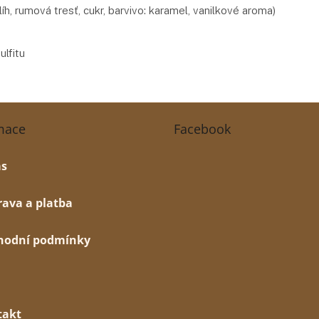
líh, rumová tresť, cukr, barvivo: karamel, vanilkové aroma)
lfitu
mace
Facebook
ás
ava a platba
hodní podmínky
takt