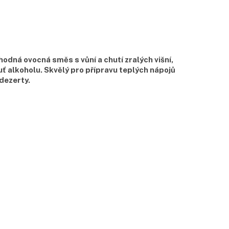
lahodná ovocná směs s vůní a chutí zralých višní,
ť alkoholu. Skvělý pro přípravu teplých nápojů
dezerty.