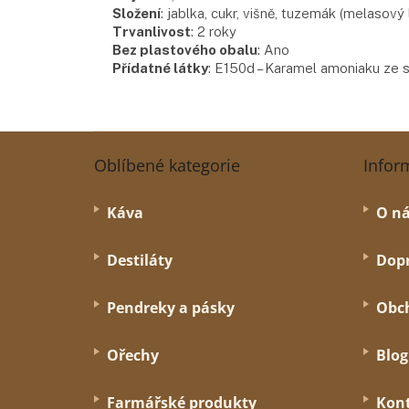
Složení
:
jablka, cukr, višně, tuzemák (melasový 
Trvanlivost
:
2 roky
Bez plastového obalu
:
Ano
Přídatné látky
:
E150d – Karamel amoniaku ze su
Z
á
Oblíbené kategorie
Infor
p
a
Káva
O n
t
í
Destiláty
Dopr
Pendreky a pásky
Obc
Ořechy
Blog
Farmářské produkty
Kon