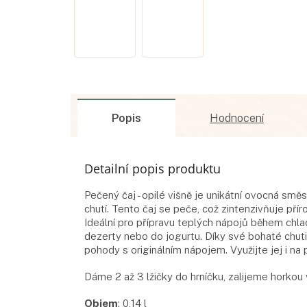
Popis
Hodnocení
Detailní popis produktu
Pečený čaj - opilé višně je unikátní ovocná smě
chutí. Tento čaj se peče, což zintenzivňuje pří
Ideální pro přípravu teplých nápojů během chlad
dezerty nebo do jogurtu. Díky své bohaté chuti a
pohody s originálním nápojem. Využijte jej i na 
Dáme 2 až 3 lžičky do hrníčku, zalijeme horko
Objem
:
0,14
l