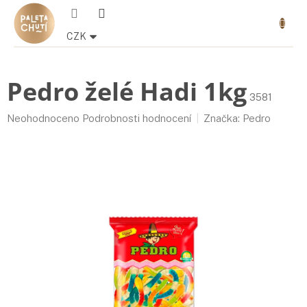
Přejít
Nákupn
na
košík
obsah
CZK
Pedro želé Hadi 1kg
3581
Průměrné
Neohodnoceno
Podrobnosti hodnocení
Značka:
Pedro
hodnocení
produktu
je
0,0
z
5
hvězdiček.