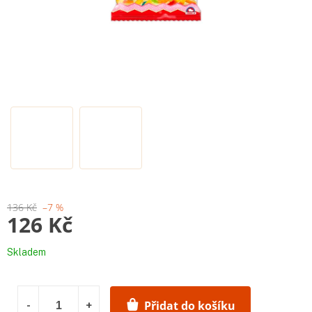
136 Kč
–7 %
126 Kč
Měrná
Skladem
cena:
Přidat do košíku