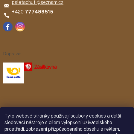
paletachuti
@
seznam.cz
777499515
Doprava:
Platba:
Tyto webové stránky používají soubory cookies a další
sledovací nástroje s cílem vylepšení uživatelského
prostředí, zobrazení přizpůsobeného obsahu a reklam,