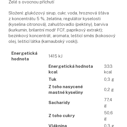
Želé s ovocnou příchutí
Složení: glukózový sirup, cukr, voda, hroznová šťáva
z koncentrátu 5 %, želatina, regulátor kyselosti
(kyselina citronová), zahušťovadlo (pektiny), barviva
(kurkumin, brilantní modř FCF, paprikový extrakt);
bezinkový koncentrát, aromata, lešticí směs (kokosový
olej, lešticí látka (karnaubský vosk)).
Energetická
1415 kJ
hodnota
Energetická hodnota
333
kcal
kcal
Tuk
0,3 g
Z toho nasycené
0,2 g
mastné kyseliny
77,4
Sacharidy
g
50,6
Z toho cukry
g
Vláknina
0,3 g