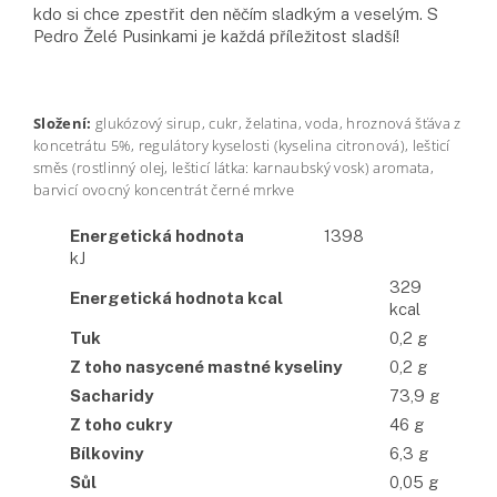
kdo si chce zpestřit den něčím sladkým a veselým. S
Pedro Želé Pusinkami je každá příležitost sladší!
Složení:
glukózový sirup, cukr, želatina, voda, hroznová šťáva z
koncetrátu 5%, regulátory kyselosti (kyselina citronová), lešticí
směs (rostlinný olej, lešticí látka: karnaubský vosk) aromata,
barvicí ovocný koncentrát černé mrkve
Energetická hodnota
1398
kJ
329
Energetická hodnota kcal
kcal
Tuk
0,2 g
Z toho nasycené mastné kyseliny
0,2 g
Sacharidy
73,9 g
Z toho cukry
46 g
Bílkoviny
6,3 g
Sůl
0,05 g