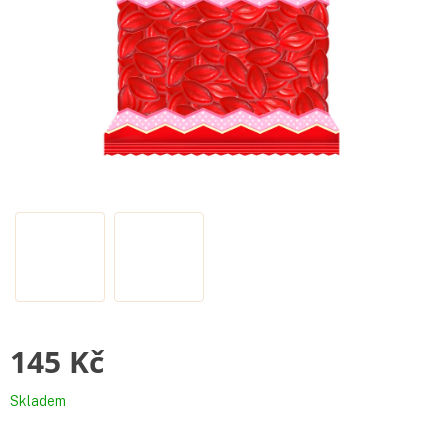
145 Kč
Měrná
Skladem
cena: