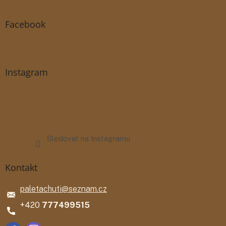
Facebook
Instagram
Sledovat na Instagramu
Kontakt
paletachuti
@
seznam.cz
777499515