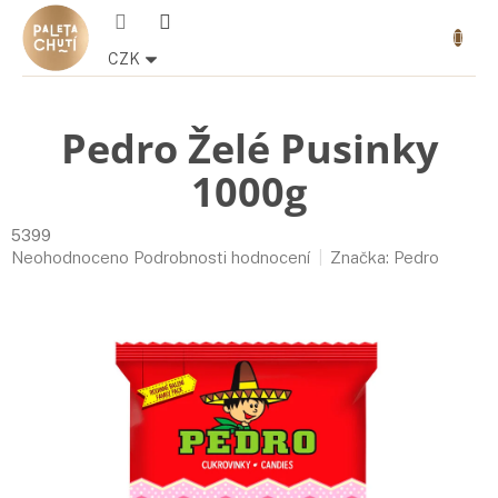
Přejít
Nákupn
na
košík
obsah
CZK
Pedro Želé Pusinky
1000g
5399
Průměrné
Neohodnoceno
Podrobnosti hodnocení
Značka:
Pedro
hodnocení
produktu
je
0,0
z
5
hvězdiček.