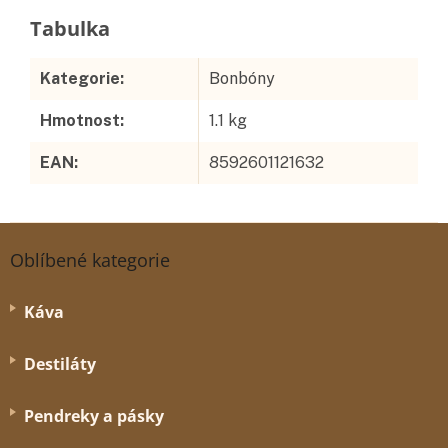
Doplňkové parametry
Kategorie
:
Bonbóny
Hmotnost
:
1.1 kg
EAN
:
8592601121632
Z
á
Oblíbené kategorie
p
a
Káva
t
í
Destiláty
Pendreky a pásky