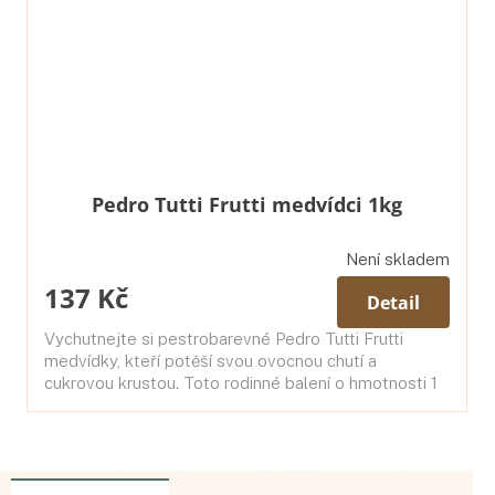
Pedro Tutti Frutti medvídci 1kg
Není skladem
137 Kč
Detail
Vychutnejte si pestrobarevné Pedro Tutti Frutti
medvídky, kteří potěší svou ovocnou chutí a
cukrovou krustou. Toto rodinné balení o hmotnosti 1
kg neobsahuje palmový olej a je...