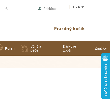
CZK
Podmínky ochrany osobních údajů
Přihlášení
Nákupní
Prázdný košík
košík
Vůně a
Dárkové
Koření
Značky
péče
zboží