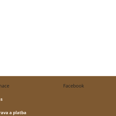
mace
Facebook
ás
ava a platba