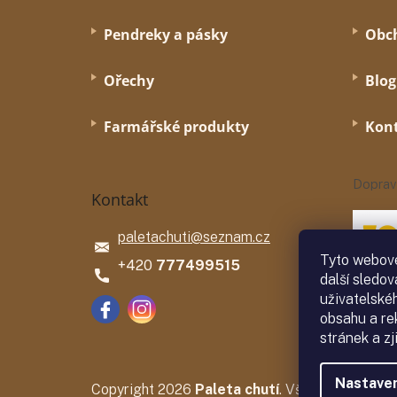
Pendreky a pásky
Obc
Ořechy
Blog
Farmářské produkty
Kon
Doprav
Kontakt
paletachuti
@
seznam.cz
Tyto webové
777499515
další sledov
uživatelské
obsahu a re
stránek a zj
Nastaven
Copyright 2026
Paleta chutí
. Všechna práva v