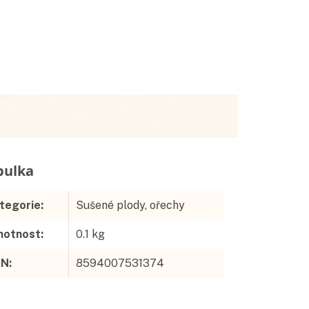
Doplňkové parametry
tegorie
:
Sušené plody, ořechy
otnost
:
0.1 kg
AN
:
8594007531374