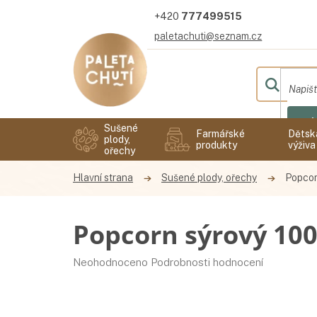
Přejít
777499515
na
obsah
paletachuti@seznam.cz
Hl
Sušené
Farmářské
Dětsk
plody,
produkty
výživa
ořechy
Sušené plody, ořechy
Popcor
Popcorn sýrový 10
Průměrné
Neohodnoceno
Podrobnosti hodnocení
hodnocení
produktu
je