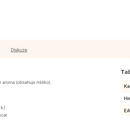
Diskuze
vé aroma (obsahuje mléko),
Ka
Hm
 kJ
E
kcal