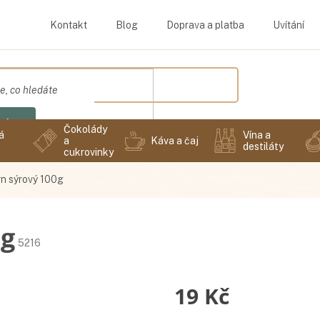
Kontakt
Blog
Doprava a platba
Uvítání
edat
Čokolády
á
Vína a
a
Káva a čaj
destiláty
cukrovinky
n sýrový 100g
0g
5216
19 Kč