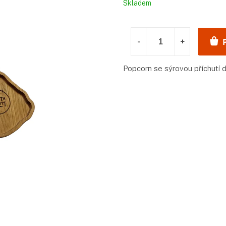
Měrná
Skladem
cena:
Popcorn se sýrovou příchutí d