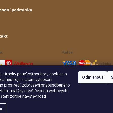
hodní podmínky
takt
a:
Platba:
 stránky používají soubory cookies a
Odmítnout
ací nástroje s cílem vylepšení
ho prostředí, zobrazení přizpůsobeného
klam, analýzy návštěvnosti webových
ištění zdroje návštěvnosti.
í
yhrazena.