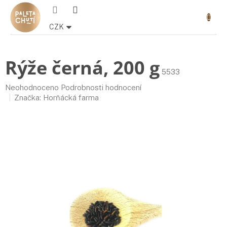
Přejít
Nákupn
na
košík
obsah
CZK
Rýže černá, 200 g
5533
Průměrné
Neohodnoceno
Podrobnosti hodnocení
hodnocení
Značka:
Horňácká farma
produktu
je
0,0
z
5
hvězdiček.