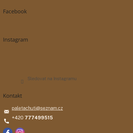
Facebook
Instagram
Sledovat na Instagramu
Kontakt
paletachuti
@
seznam.cz
777499515