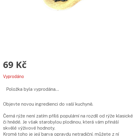
69 Kč
Měrná
Vyprodáno
cena:
Položka byla vyprodána…
Objevte novou ingredienci do vaší kuchyně.
Černá rýže není zatím příliš populární na rozdíl od rýže klasické
či hnědé. Je však starobylou plodinou, která vám přináší
skvělé výživové hodnoty.
Kromě toho je její barva opravdu netradiční, můžete z ní