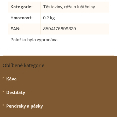
Kategorie
:
Těstoviny, rýže a luštěniny
Hmotnost
:
0.2 kg
EAN
:
8594176899329
Položka byla vyprodána…
Z
á
Oblíbené kategorie
p
a
Káva
t
í
Destiláty
Pendreky a pásky