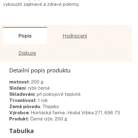
vykouzlit zajímavé a zdravé pokrmy.
Popis
Hodnocení
Diskuze
Detailní popis produktu
motnost
:
200
g
Složení
:
rýže černá
Skladování
:
při pokojové teplotě
Trvanlivost
:
1 rok
Země původu
:
Thajsko
Výrobce
: Horňácká farma - Hrubá Vrbka 271, 696 73
Produkt
: Černá rýže, 200 g
Doplňkové parametry