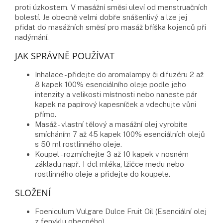
proti úzkostem. V masážní směsi uleví od menstruačních
bolestí. Je obecně velmi dobře snášenlivý a lze jej
přidat do masážních směsí pro masáž bříška kojenců při
nadýmání.
JAK SPRÁVNĚ POUŽÍVAT
Inhalace - přidejte do aromalampy či difuzéru 2 až
8 kapek 100% esenciálního oleje podle jeho
intenzity a velikosti místnosti nebo naneste pár
kapek na papírový kapesníček a vdechujte vůni
přímo.
Masáž - vlastní tělový a masážní olej vyrobíte
smícháním 7 až 45 kapek 100% esenciálních olejů
s 50 ml rostlinného oleje.
Koupel - rozmíchejte 3 až 10 kapek v nosném
základu např. 1 dcl mléka, lžičce medu nebo
rostlinného oleje a přidejte do koupele.
SLOŽENÍ
Foeniculum Vulgare Dulce Fruit Oil (Esenciální olej
z fenyklu obecného)