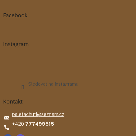
Facebook
Instagram
Sledovat na Instagramu
Kontakt
paletachuti
@
seznam.cz
777499515