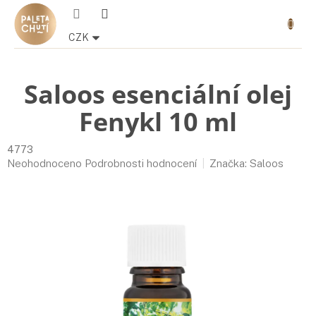
Přejít
Nákupn
na
košík
obsah
CZK
Saloos esenciální olej
Fenykl 10 ml
4773
Průměrné
Neohodnoceno
Podrobnosti hodnocení
Značka:
Saloos
hodnocení
produktu
je
0,0
z
5
hvězdiček.