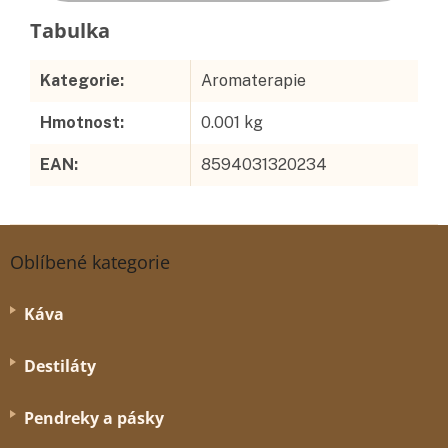
Doplňkové parametry
Kategorie
:
Aromaterapie
Hmotnost
:
0.001 kg
EAN
:
8594031320234
Z
á
Oblíbené kategorie
p
a
Káva
t
í
Destiláty
Pendreky a pásky