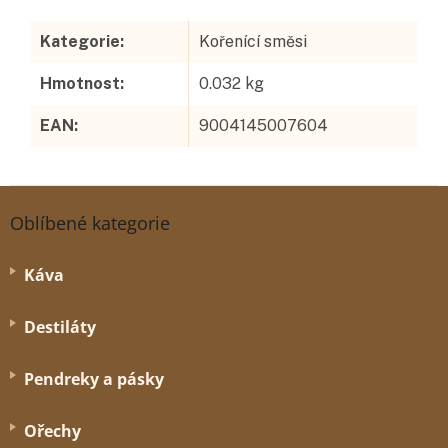
Kategorie
:
Kořenící směsi
Hmotnost
:
0.032 kg
EAN
:
9004145007604
Z
á
Oblíbené kategorie
p
a
Káva
t
í
Destiláty
Pendreky a pásky
Ořechy