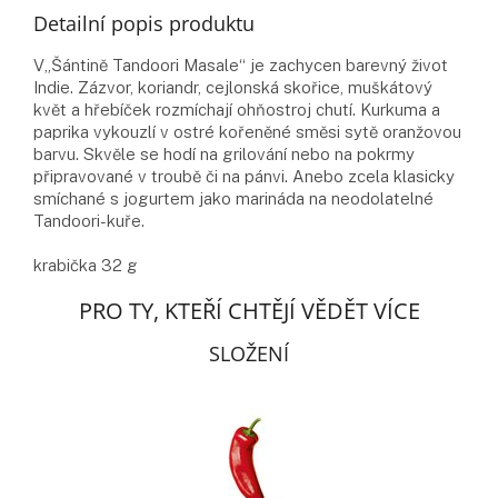
Detailní popis produktu
V„Šántině Tandoori Masale“ je zachycen barevný život
Indie. Zázvor, koriandr, cejlonská skořice, muškátový
květ a hřebíček rozmíchají ohňostroj chutí. Kurkuma a
paprika vykouzlí v ostré kořeněné směsi sytě oranžovou
barvu. Skvěle se hodí na grilování nebo na pokrmy
připravované v troubě či na pánvi. Anebo zcela klasicky
smíchané s jogurtem jako marináda na neodolatelné
Tandoori-kuře.
krabička 32 g
PRO TY, KTEŘÍ CHTĚJÍ VĚDĚT VÍCE
SLOŽENÍ