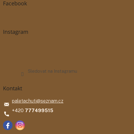
Facebook
Instagram
Sledovat na Instagramu
Kontakt
paletachuti
@
seznam.cz
777499515