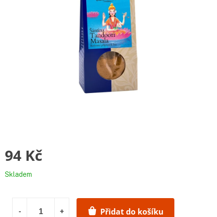
94 Kč
Měrná
Skladem
cena:
Přidat do košíku