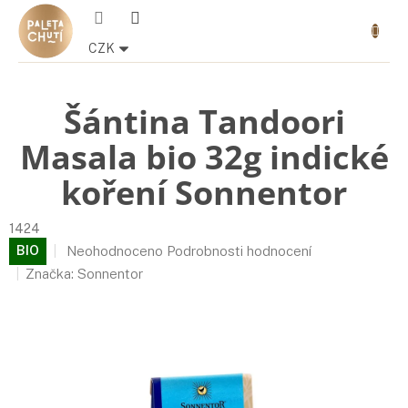
Přejít
Nákupn
na
košík
obsah
CZK
Šántina Tandoori
Masala bio 32g indické
koření Sonnentor
1424
Průměrné
BIO
Neohodnoceno
Podrobnosti hodnocení
hodnocení
Značka:
Sonnentor
produktu
je
0,0
z
5
hvězdiček.