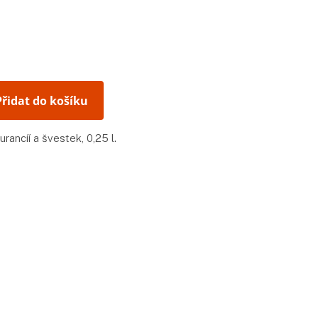
Přidat do košíku
rancíí a švestek, 0,25 l.