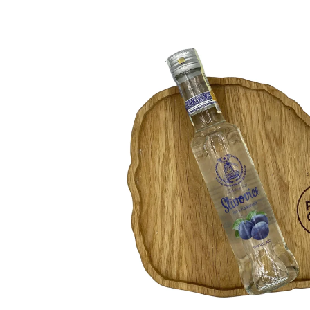
hodnocení
produktu
je
0,0
z
5
hvězdiček.