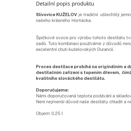
Detailní popis produktu
Slivovice KUŽELOV
je tradiční ušlechtilý jemn
našeho krásného Horňácka.
Špičkové ovoce pro výrobu tohoto destilátu t
sadů. Tuto kombinaci používáme z důvodů nena
excelentní chuti kuželovských Durancií.
Proces destilace probíhá na originálním 
destilačním zařízení s topením dřevem, čímž 
kvalitního slováckého destilátu.
Doporučujeme:
Námi doporučovaná teplota podávání a skladován
Není nejmenší důvod naše destiláty chladit a
Objem: 0,25 l