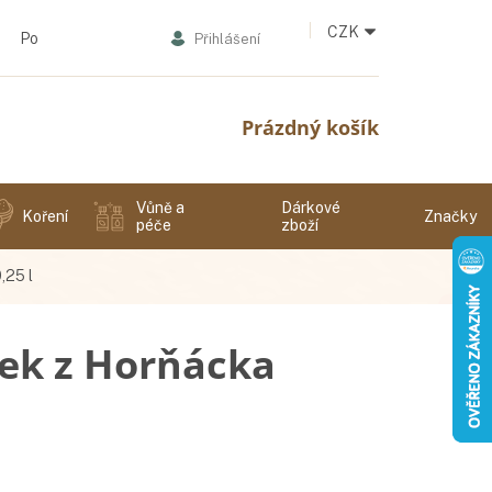
CZK
Podmínky ochrany osobních údajů
Přihlášení
Nákupní
Prázdný košík
košík
Vůně a
Dárkové
Koření
Značky
péče
zboží
,25 l
tek z Horňácka