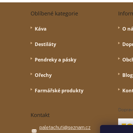
Z
á
Oblíbené kategorie
Infor
p
a
Káva
O n
t
í
Destiláty
Dopr
Pendreky a pásky
Obc
Ořechy
Blog
Farmářské produkty
Kon
Doprav
Kontakt
paletachuti
@
seznam.cz