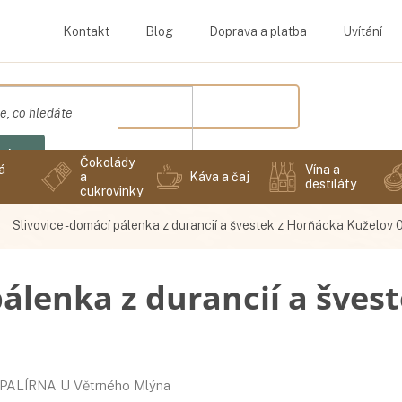
Kontakt
Blog
Doprava a platba
Uvítání
edat
Čokolády
á
Vína a
a
Káva a čaj
destiláty
cukrovinky
Slivovice - domácí pálenka z durancií a švestek z Horňácka Kuželov 0
pálenka z durancií a šves
PALÍRNA U Větrného Mlýna