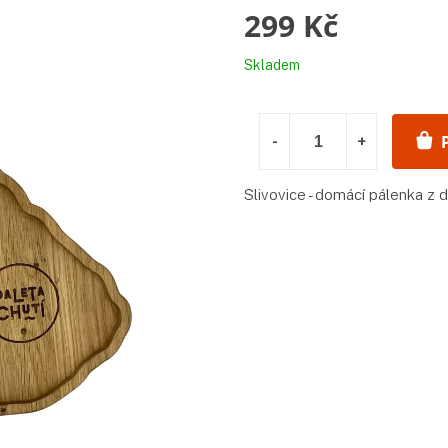
299 Kč
Měrná
Skladem
cena:
Slivovice - domácí pálenka z du