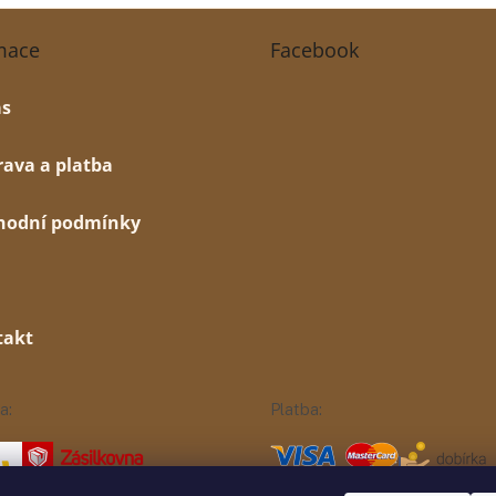
mace
Facebook
ás
ava a platba
hodní podmínky
takt
a:
Platba: