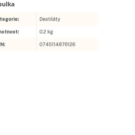
Doplňkové parametry
tegorie
:
Destiláty
otnost
:
0.2 kg
AN
:
0745114876126