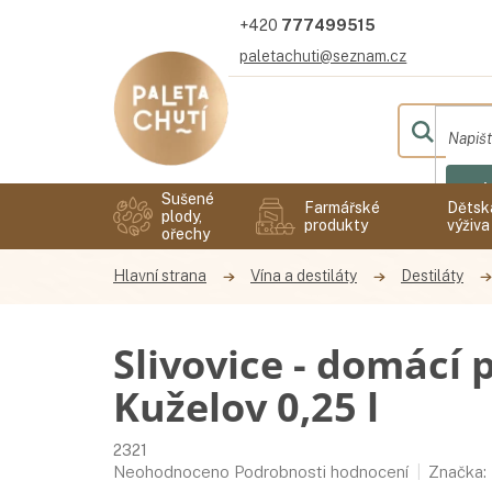
Přejít
777499515
na
obsah
paletachuti@seznam.cz
Hl
Sušené
Farmářské
Dětsk
plody,
produkty
výživa
ořechy
Vína a destiláty
Destiláty
Slivovice - domácí 
Kuželov 0,25 l
2321
Průměrné
Neohodnoceno
Podrobnosti hodnocení
Značka: