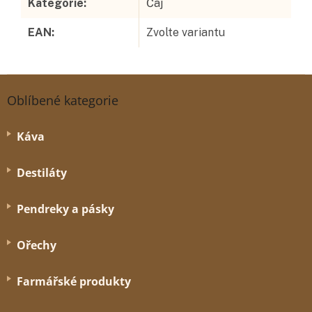
Kategorie
:
Čaj
EAN
:
Zvolte variantu
Z
á
Oblíbené kategorie
p
a
Káva
t
í
Destiláty
Pendreky a pásky
Ořechy
Farmářské produkty