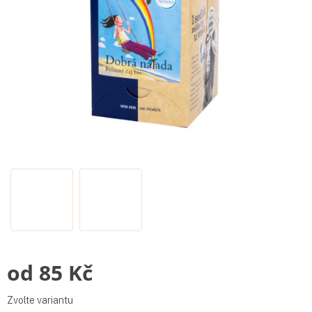
od
85 Kč
Měrná
Zvolte variantu
cena: