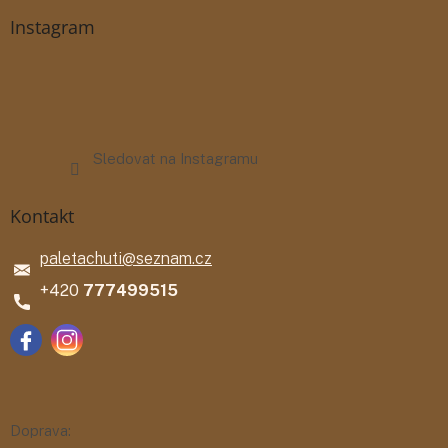
Instagram
Sledovat na Instagramu
Kontakt
paletachuti
@
seznam.cz
777499515
Doprava: