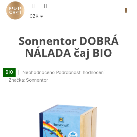
Přejít
Nákupn
na
košík
obsah
CZK
Sonnentor DOBRÁ
NÁLADA čaj BIO
Průměrné
BIO
Neohodnoceno
Podrobnosti hodnocení
hodnocení
Značka:
Sonnentor
produktu
je
0,0
z
5
hvězdiček.