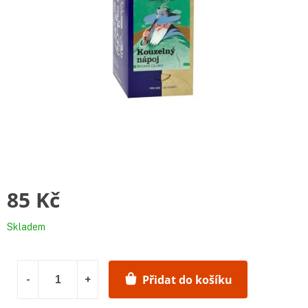
85 Kč
Měrná
Skladem
cena:
Přidat do košíku