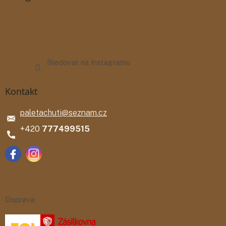
Sledovat na Instagramu
Kontakt
paletachuti
@
seznam.cz
777499515
Doprava: