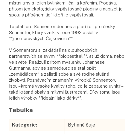
místní trhy s jejich bylinkami, čaji a kořením. Prodával
přitom jen ekologicky vypěstované plodiny a nabízel je
spolu s příběhem lidí, kteří je vypěstovali.
To platí pro Sonnentor dodnes a platí to i pro český
Sonnentor, který vznikl v roce 1992 a sídlí v
**jihomoravských Čejkovicích**.
V Sonnentoru si zakládají na dlouhodobých
partnerstvích se svými **biopěstiteli**, ať už doma, nebo
ve světě. Realizují přitom myšlenku Johannese
Gutmanna, aby se zemědělec se stal opět
„zemědělcem“ a zajistil sobě a své rodině slušné
živobytí. Poznávacím znamením výrobků Sonnentoru
jsou – kromě vysoké kvality toho, co je zabaleno uvnitř –
také krásné obaly s milými ilustracemi. Díky tomu jsou
jejich výrobky **ideální jako dárky**.
Doplňkové parametry
Kategorie
:
Bylinné čaje