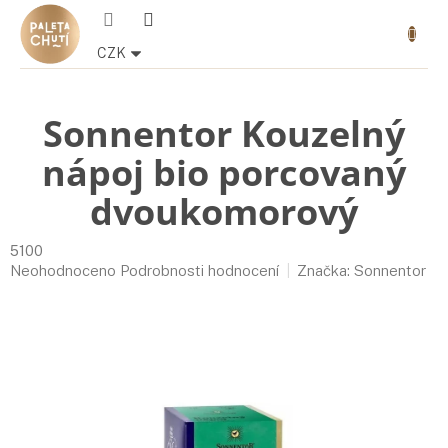
Přejít
Nákupn
na
košík
obsah
CZK
Sonnentor Kouzelný
nápoj bio porcovaný
dvoukomorový
5100
Průměrné
Neohodnoceno
Podrobnosti hodnocení
Značka:
Sonnentor
hodnocení
produktu
je
0,0
z
5
hvězdiček.