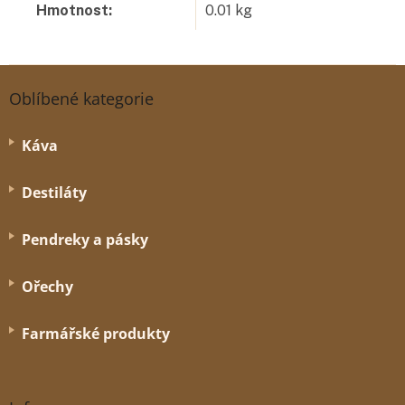
Hmotnost
:
0.01 kg
Z
á
Oblíbené kategorie
p
a
Káva
t
í
Destiláty
Pendreky a pásky
Ořechy
Farmářské produkty