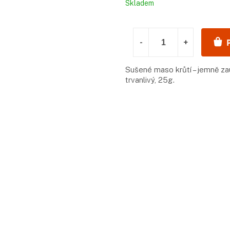
Měrná
Skladem
cena:
Sušené maso krůtí – jemně z
trvanlivý, 25g.