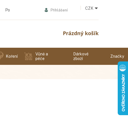
CZK
Podmínky ochrany osobních údajů
Přihlášení
Nákupní
Prázdný košík
košík
Vůně a
Dárkové
Koření
Značky
péče
zboží