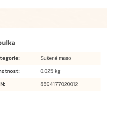
Doplňkové parametry
tegorie
:
Sušené maso
otnost
:
0.025 kg
AN
:
8594177020012