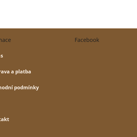
mace
Facebook
ás
ava a platba
hodní podmínky
takt