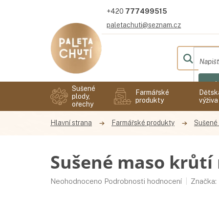
Přejít
777499515
na
obsah
paletachuti@seznam.cz
Hl
Sušené
Farmářské
Dětsk
plody,
produkty
výživa
ořechy
Farmářské produkty
Sušené
Sušené maso krůtí 
Průměrné
Neohodnoceno
Podrobnosti hodnocení
Značka:
hodnocení
produktu
je