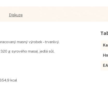
Diskuze
racovaný masný výrobek – trvanlivý.
Ka
o 320 g syrového masa), jedlá sůl.
Hm
E
 354,9 kcal