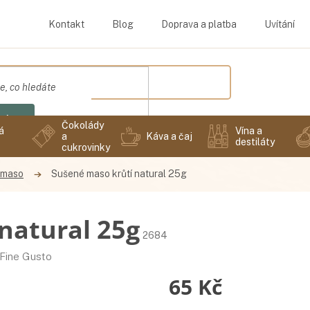
Kontakt
Blog
Doprava a platba
Uvítání
edat
Čokolády
á
Vína a
a
Káva a čaj
destiláty
cukrovinky
 maso
Sušené maso krůtí natural 25g
natural 25g
2684
Fine Gusto
65 Kč