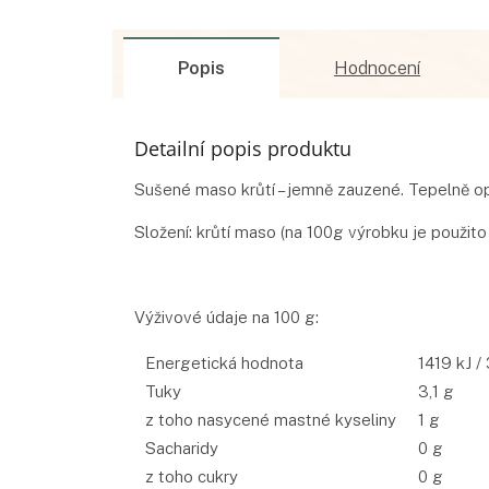
Popis
Hodnocení
Detailní popis produktu
Sušené maso krůtí – jemně zauzené. Tepelně op
Složení: krůtí maso (na 100g výrobku je použit
Výživové údaje na 100 g:
Energetická hodnota
1419 kJ /
Tuky
3,1 g
z toho nasycené mastné kyseliny
1 g
Sacharidy
0 g
z toho cukry
0 g