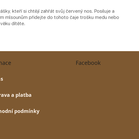
šky, kteří si chtějí zahřát svůj červený nos. Posiluje a
alým mlsounům přidejte do tohoto čaje trošku medu nebo
věku dítěte.
mace
Facebook
ás
ava a platba
hodní podmínky