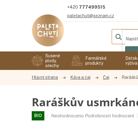
Přejít
777499515
na
obsah
paletachuti@seznam.cz
Hl
Sušené
Farmářské
Dětsk
plody,
produkty
výživa
ořechy
Káva a čaj
Čaj
Rarášků
Raráškův usmrkánek
Průměrné
BIO
Neohodnoceno
Podrobnosti hodnocení
hodnocení
produktu
je