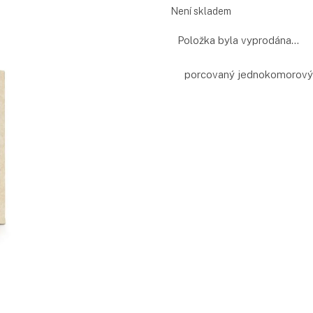
Měrná
Není skladem
cena:
Položka byla vyprodána…
porcovaný jednokomorový