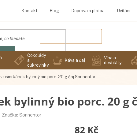
Kontakt
Blog
Doprava a platba
Uvítání
edat
Čokolády
á
Vína a
a
Káva a čaj
destiláty
cukrovinky
v usmrkánek bylinný bio porc. 20 g čaj Sonnentor
 bylinný bio porc. 20 g 
Značka:
Sonnentor
82 Kč