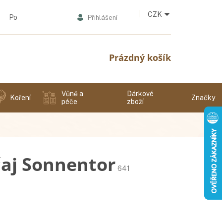
CZK
Podmínky ochrany osobních údajů
Přihlášení
Nákupní
Prázdný košík
košík
Vůně a
Dárkové
Koření
Značky
péče
zboží
čaj Sonnentor
641