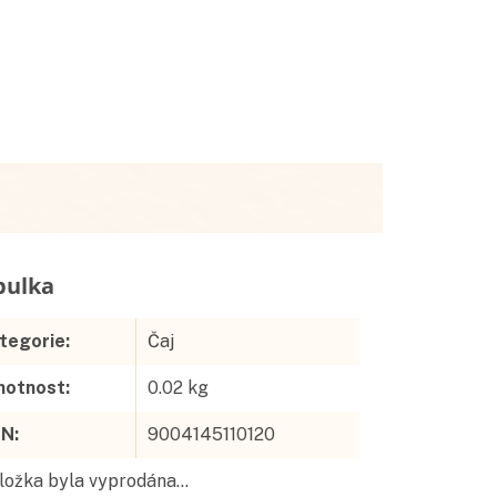
Doplňkové parametry
tegorie
:
Čaj
otnost
:
0.02 kg
AN
:
9004145110120
ložka byla vyprodána…