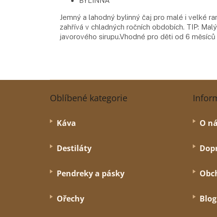
BYLINNÁ
Jemný a lahodný bylinný čaj pro malé i velké rará
zahřívá v chladných ročních obdobích. TIP: M
javorového sirupu.Vhodné pro děti od 6 měsíců 
Z
á
Oblíbené kategorie
Infor
p
a
Káva
O n
t
í
Destiláty
Dopr
Pendreky a pásky
Obc
Ořechy
Blog