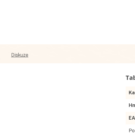
Diskuze
Ka
Hm
E
Po