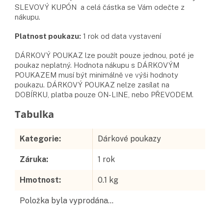
SLEVOVÝ KUPÓN a celá částka se Vám odečte z
nákupu.
Platnost poukazu:
1 rok od data vystavení
DÁRKOVÝ POUKAZ
lze použít pouze jednou, poté je
poukaz neplatný. Hodnota nákupu s DÁRKOVÝM
POUKAZEM musí být minimálně ve výši hodnoty
poukazu. DÁRKOVÝ POUKAZ nelze zasílat na
DOBÍRKU, platba pouze ON-LINE, nebo PŘEVODEM.
Doplňkové parametry
Kategorie
:
Dárkové poukazy
Záruka
:
1 rok
Hmotnost
:
0.1 kg
Položka byla vyprodána…