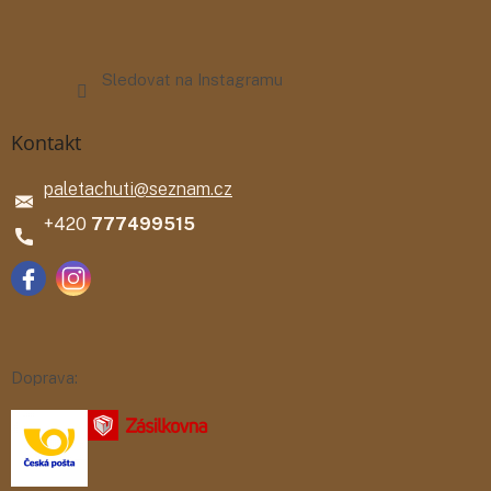
Sledovat na Instagramu
Kontakt
paletachuti
@
seznam.cz
777499515
Doprava: