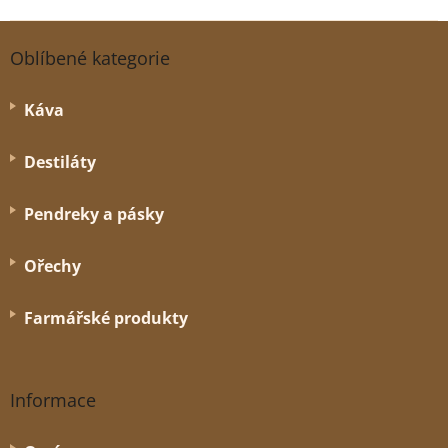
Z
á
Oblíbené kategorie
p
a
Káva
t
í
Destiláty
Pendreky a pásky
Ořechy
Farmářské produkty
Informace