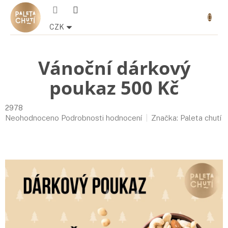
Přejít
Nákupn
na
košík
obsah
CZK
Vánoční dárkový
poukaz 500 Kč
2978
Průměrné
Neohodnoceno
Podrobnosti hodnocení
Značka:
Paleta chutí
hodnocení
produktu
je
0,0
z
5
hvězdiček.