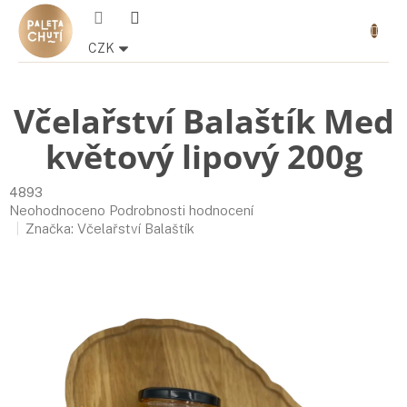
Přejít
Nákupn
na
košík
obsah
CZK
Včelařství Balaštík Med
květový lipový 200g
4893
Průměrné
Neohodnoceno
Podrobnosti hodnocení
hodnocení
Značka:
Včelařství Balaštík
produktu
je
0,0
z
5
hvězdiček.