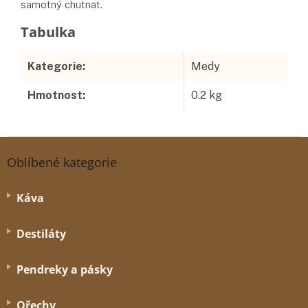
samotný chutnat.
Doplňkové parametry
Kategorie
:
Medy
Hmotnost
:
0.2 kg
Z
á
Oblíbené kategorie
p
a
Káva
t
í
Destiláty
Pendreky a pásky
Ořechy