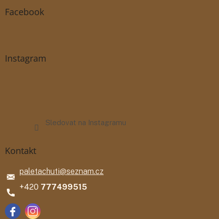
Facebook
Instagram
Sledovat na Instagramu
Kontakt
paletachuti
@
seznam.cz
777499515