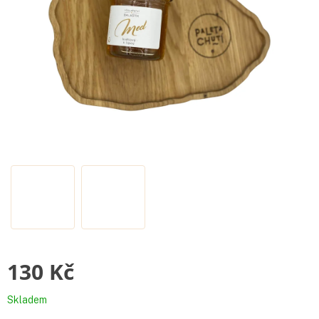
130 Kč
Měrná
Skladem
cena: