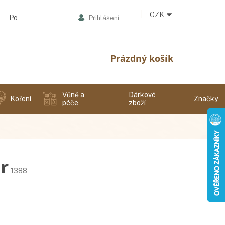
CZK
Podmínky ochrany osobních údajů
Přihlášení
Nákupní
Prázdný košík
košík
Vůně a
Dárkové
Koření
Značky
péče
zboží
r
1388