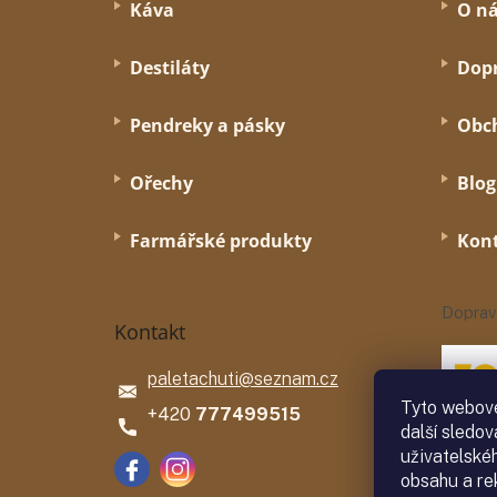
Káva
O n
t
í
Destiláty
Dopr
Pendreky a pásky
Obc
Ořechy
Blog
Farmářské produkty
Kon
Doprav
Kontakt
paletachuti
@
seznam.cz
Tyto webové
777499515
další sledov
uživatelské
obsahu a re