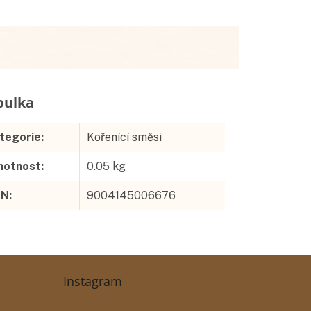
Doplňkové parametry
tegorie
:
Kořenící směsi
otnost
:
0.05 kg
AN
:
9004145006676
Instagram