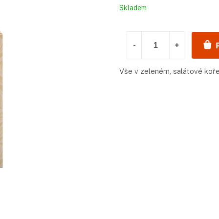
Měrná
Skladem
cena:
Vše v zeleném, salátové koře