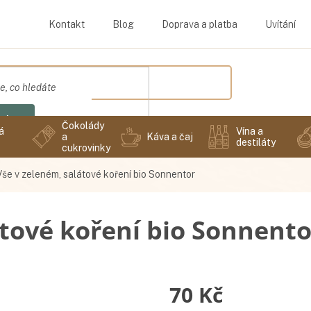
Kontakt
Blog
Doprava a platba
Uvítání
edat
Čokolády
á
Vína a
a
Káva a čaj
destiláty
cukrovinky
Vše v zeleném, salátové koření bio Sonnentor
átové koření bio Sonnento
70 Kč