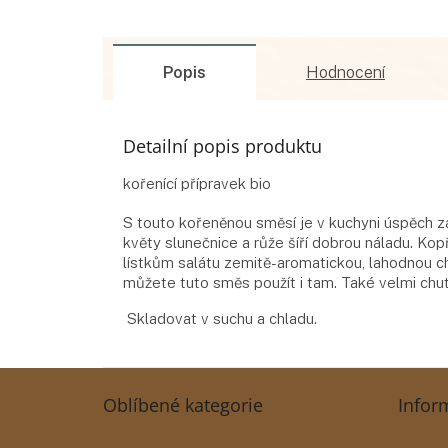
Popis
Hodnocení
Detailní popis produktu
kořenící přípravek bio
S touto kořeněnou směsí je v kuchyni úspěch z
květy slunečnice a růže šíří dobrou náladu. Kop
lístkům salátu zemitě-aromatickou, lahodnou ch
můžete tuto směs použít i tam. Také velmi ch
Skladovat v suchu a chladu.
Z
á
Oblíbené kategorie
Infor
p
a