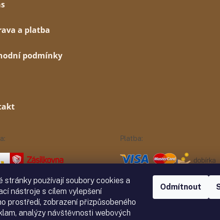
ás
ava a platba
hodní podmínky
takt
a:
Platba:
 stránky používají soubory cookies a
Odmítnout
ací nástroje s cílem vylepšení
ho prostředí, zobrazení přizpůsobeného
klam, analýzy návštěvnosti webových