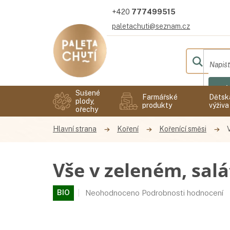
Přejít
777499515
na
obsah
paletachuti@seznam.cz
Hl
Sušené
Farmářské
Dětsk
plody,
produkty
výživa
ořechy
Koření
Kořenící směsi
Vše v zeleném, sal
Průměrné
BIO
Neohodnoceno
Podrobnosti hodnocení
hodnocení
produktu
je