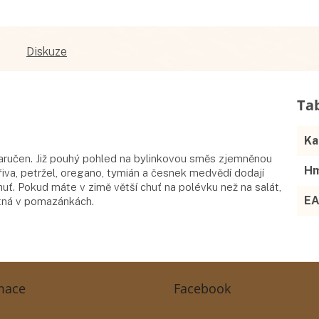
Diskuze
Ka
aručen. Již pouhý pohled na bylinkovou směs zjemněnou
Hm
řiva, petržel, oregano, tymián a česnek medvědí dodají
uť. Pokud máte v zimě větší chuť na polévku než na salát,
E
utná v pomazánkách.
mace
Facebook