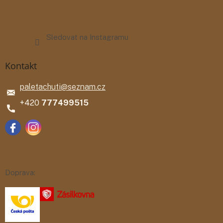
Sledovat na Instagramu
Kontakt
paletachuti
@
seznam.cz
777499515
Doprava: