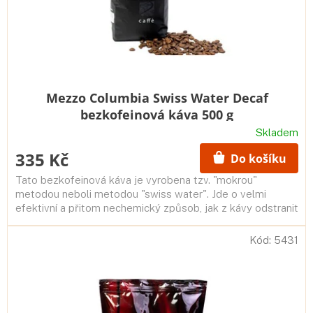
u
k
t
ů
Mezzo Columbia Swiss Water Decaf
bezkofeinová káva 500 g
Skladem
335 Kč
Do košíku
Tato bezkofeinová káva je vyrobena tzv. "mokrou"
metodou neboli metodou "swiss water". Jde o velmi
efektivní a přitom nechemický způsob, jak z kávy odstranit
kofein, přičemž si...
Kód:
5431