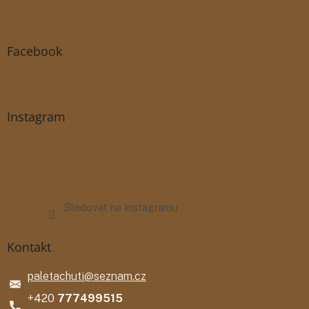
Facebook
Instagram
Sledovat na Instagramu
Kontakt
paletachuti
@
seznam.cz
777499515