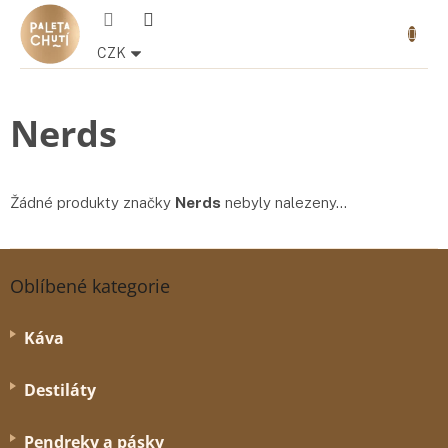
Přejít
Nákupn
na
košík
obsah
CZK
Nerds
Žádné produkty značky
Nerds
nebyly nalezeny...
Z
á
Oblíbené kategorie
p
a
Káva
t
í
Destiláty
Pendreky a pásky