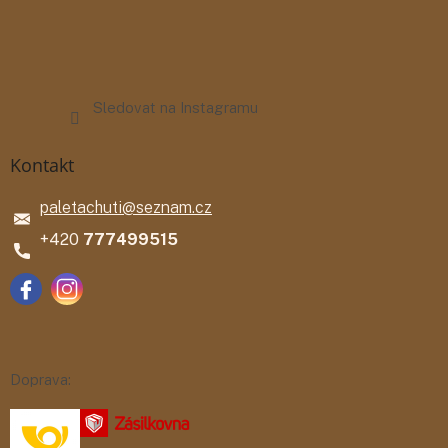
Sledovat na Instagramu
Kontakt
paletachuti
@
seznam.cz
777499515
Doprava: