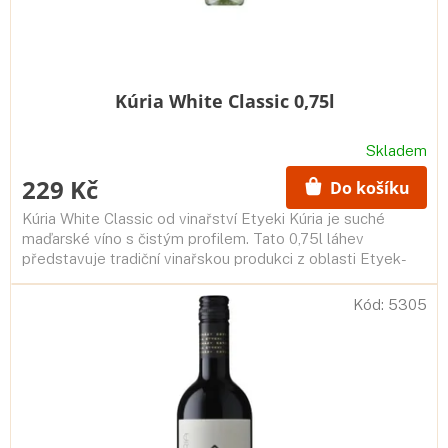
t
ů
Kúria White Classic 0,75l
Skladem
229 Kč
Do košíku
Kúria White Classic od vinařství Etyeki Kúria je suché
maďarské víno s čistým profilem. Tato 0,75l láhev
představuje tradiční vinařskou produkci z oblasti Etyek-
Buda.
Kód:
5305